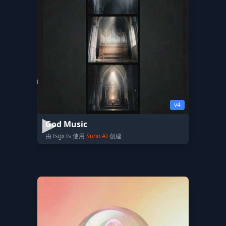
v4
God Music
由 tsgx ts 使用
Suno AI
创建