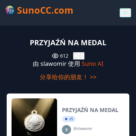
SunoCC.com
PRZYJAŹŃ NA MEDAL
612
0
由 slawomir 使用
Suno AI
分享给你的朋友！ >>
PRZYJAŹŃ NA MEDAL
v5
@slawomir