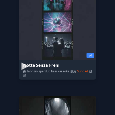
v4
Notte Senza Freni
由 fabrizio sperduti basi karaoke 使用
Suno AI
创
建