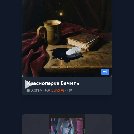
v4
Красноперка Бачить
由 Артем 使用
Suno AI
创建