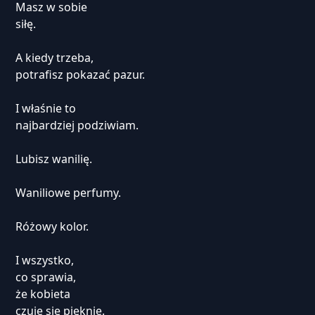
Masz w sobie
siłę.
A kiedy trzeba,
potrafisz pokazać pazur.
I właśnie to
najbardziej podziwiam.
Lubisz wanilię.
Waniliowe perfumy.
Różowy kolor.
I wszystko,
co sprawia,
że kobieta
czuje się pięknie.