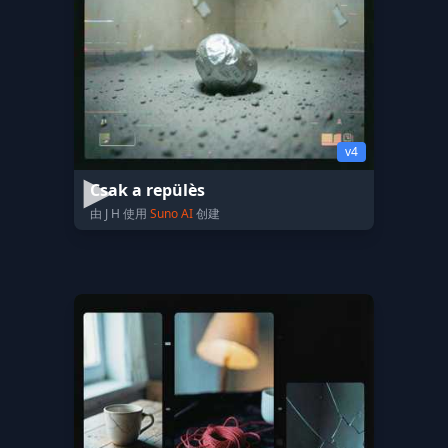
v4
Csak a repülès
由 J H 使用
Suno AI
创建