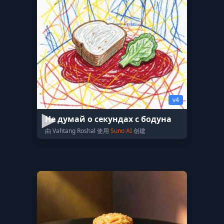
v4
Не думай о секундах с бодуна
由 Vahtang Roshal 使用
Suno AI
创建