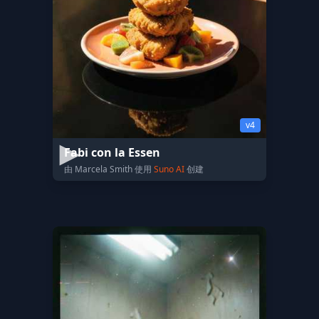
v4
Fabi con la Essen
由 Marcela Smith 使用
Suno AI
创建