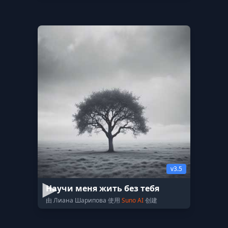
v3.5
Научи меня жить без тебя
由 Лиана Шарипова 使用
Suno AI
创建