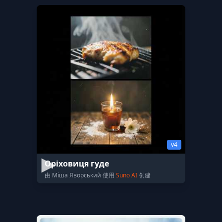
v4
Оріховиця гуде
由 Міша Яворський 使用
Suno AI
创建