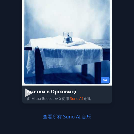
v4
Бісєтки в Оріховиці
由 Міша Яворський 使用
Suno AI
创建
查看所有 Suno AI 音乐