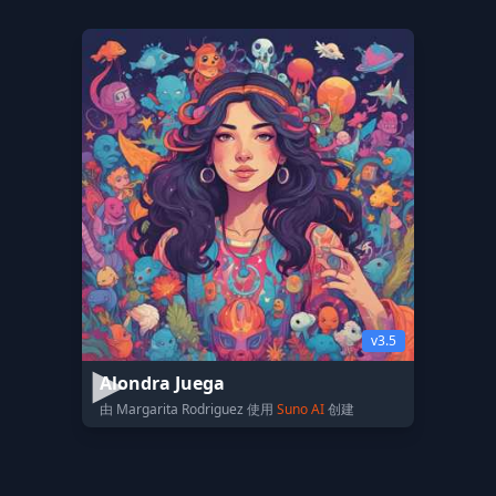
v3.5
Alondra Juega
由 Margarita Rodriguez 使用
Suno AI
创建