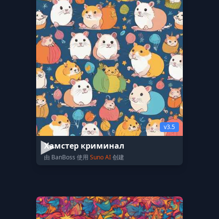
v3.5
Хамстер криминал
由 BanBoss 使用
Suno AI
创建