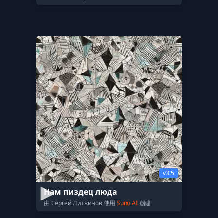
v3.5
Нам пиздец люда
由 Сергей Литвинов 使用
Suno AI
创建