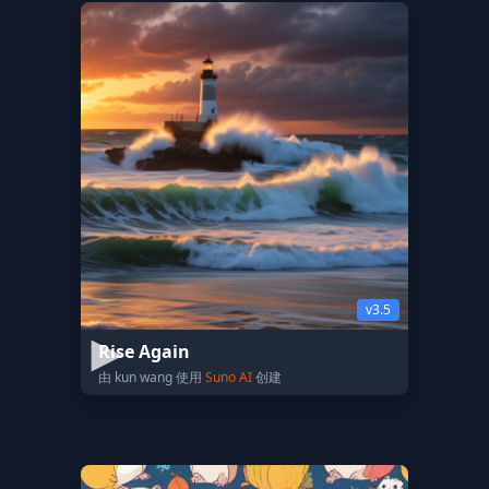
v3.5
Rise Again
由 kun wang 使用
Suno AI
创建