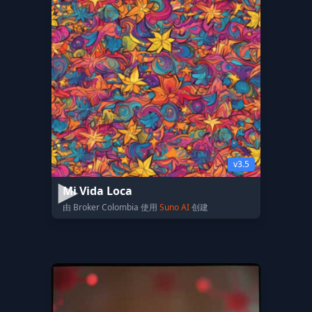
v3.5
Mi Vida Loca
由 Broker Colombia 使用
Suno AI
创建