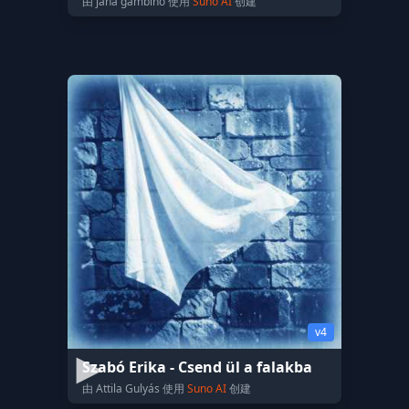
由 jana gambino 使用
Suno AI
创建
v4
Szabó Erika - Csend ül a falakba
由 Attila Gulyás 使用
Suno AI
创建