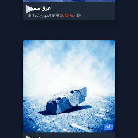
غرق سفينة
由 المهري 107 使用
Suno AI
创建
v4