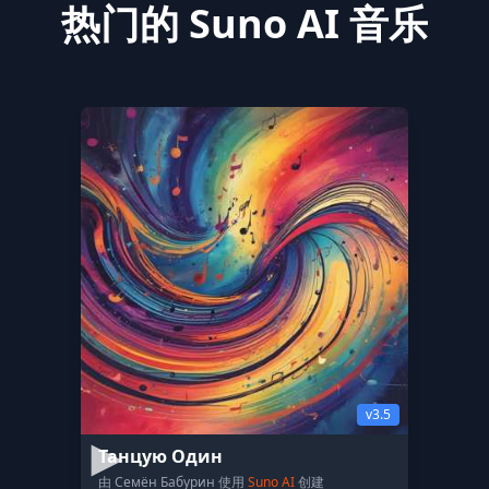
热门的 Suno AI 音乐
v3.5
Танцую Один
由 Семён Бабурин 使用
Suno AI
创建