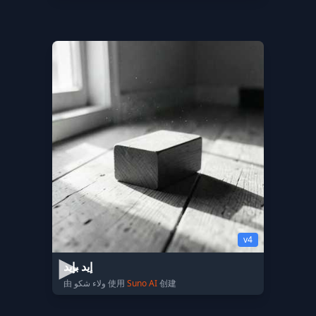
v4
إيد بإيد
由 ولاء شكو 使用
Suno AI
创建