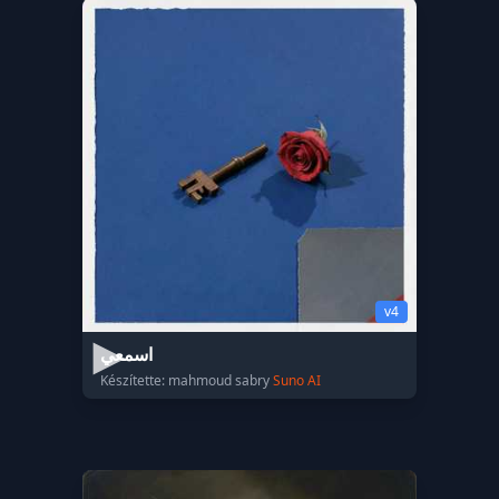
v4
اسمعي
Készítette: mahmoud sabry
Suno AI