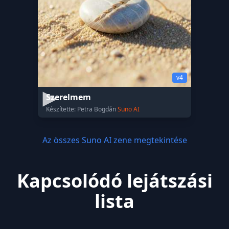
v4
Szerelmem
Készítette: Petra Bogdán
Suno AI
Az összes Suno AI zene megtekintése
Kapcsolódó lejátszási
lista