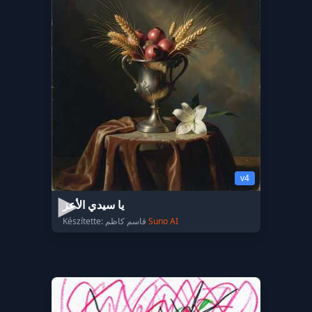
v4
يا سيدي الأعز
Készítette: قاسم كاظم
Suno AI