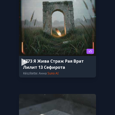
v5
4773 Я Жива Страж Рая Врат
Лилит 13 Сефирота
Készítette: Анна
Suno AI