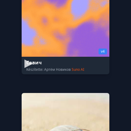
v4
Савич
Készítette: Артём Новиков
Suno AI