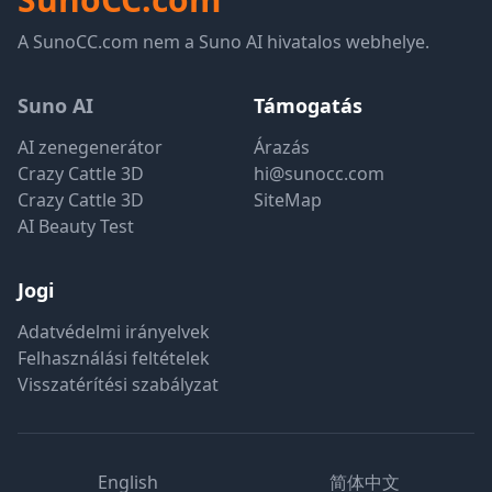
A SunoCC.com nem a Suno AI hivatalos webhelye.
Suno AI
Támogatás
AI zenegenerátor
Árazás
Crazy Cattle 3D
hi@sunocc.com
Crazy Cattle 3D
SiteMap
AI Beauty Test
Jogi
Adatvédelmi irányelvek
Felhasználási feltételek
Visszatérítési szabályzat
English
简体中文