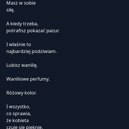
Masz w sobie
siłę.
A kiedy trzeba,
potrafisz pokazać pazur.
I właśnie to
najbardziej podziwiam.
Lubisz wanilię.
Waniliowe perfumy.
Różowy kolor.
I wszystko,
co sprawia,
że kobieta
czuje się pięknie.