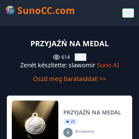
SunoCC.com
PRZYJAŹŃ NA MEDAL
614
0
Zenét készítette: slawomir
Suno AI
Oszd meg barátaiddal! >>
PRZYJAŹŃ NA MEDAL
v5
@slawomir