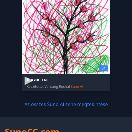
v4
Я как ты
Készítette: Vahtang Roshal
Suno AI
Az összes Suno AI zene megtekintése
SunoCC.com