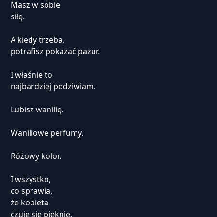
Masz w sobie
siłę.
A kiedy trzeba,
potrafisz pokazać pazur.
I właśnie to
najbardziej podziwiam.
Lubisz wanilię.
Waniliowe perfumy.
Różowy kolor.
I wszystko,
co sprawia,
że kobieta
czuje się pięknie.