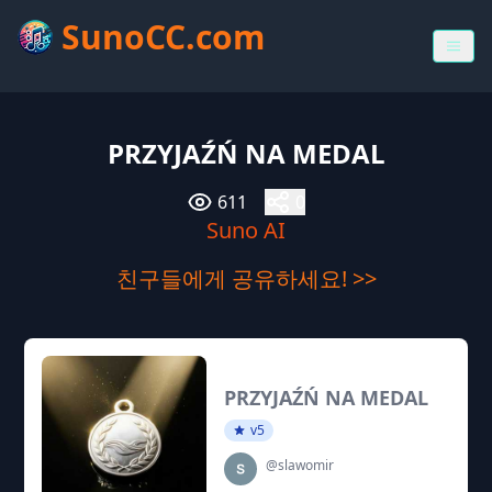
SunoCC.com
PRZYJAŹŃ NA MEDAL
611
0
Suno AI
친구들에게 공유하세요! >>
PRZYJAŹŃ NA MEDAL
v5
@slawomir