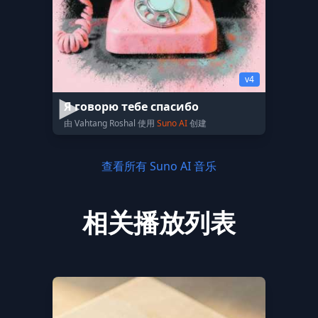
v4
Я говорю тебе спасибо
由 Vahtang Roshal 使用
Suno AI
创建
查看所有 Suno AI 音乐
相关播放列表