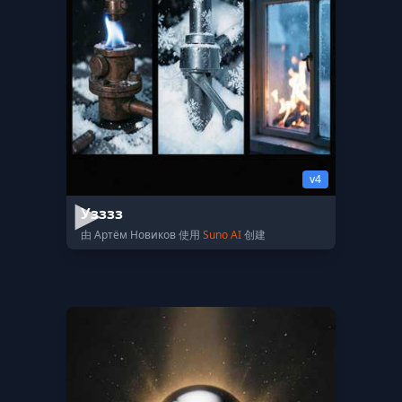
v4
Узззз
由 Артём Новиков 使用
Suno AI
创建