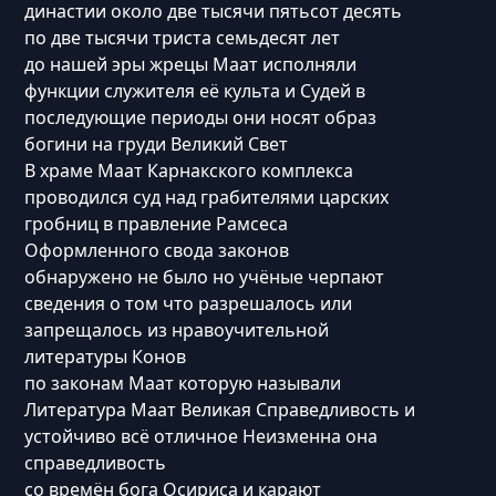
династии около две тысячи пятьсот десять
по две тысячи триста семьдесят лет
до нашей эры жрецы Маат исполняли
функции служителя её культа и Судей в
последующие периоды они носят образ
богини на груди Великий Свет
В храме Маат Карнакского комплекса
проводился суд над грабителями царских
гробниц в правление Рамсеса
Оформленного свода законов
обнаружено не было но учёные черпают
сведения о том что разрешалось или
запрещалось из нравоучительной
литературы Конов
по законам Маат которую называли
Литература Маат Великая Справедливость и
устойчиво всё отличное Неизменна она
справедливость
со времён бога Осириса и карают