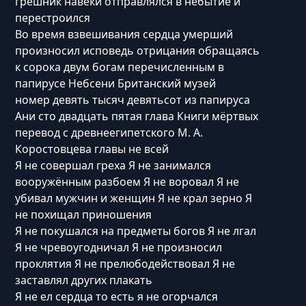
грешник навеки отправлялся в небытие и
перестроился
Во время взвешивания сердца умерший
произносил исповедь отрицания обращаясь
к сорока двум богам перечисленным в
папирусе Небсени Британский музей
номер девять тысяч девятьсот из папируса
Ани сто двадцать пятая глава Книги мёртвых
перевод с древнеегипетского М. А.
Коростовцева главы не всей
Я не совершал греха Я не занимался
вооружённым разбоем Я не воровал Я не
убивал мужчин и женщин Я не крал зерно Я
не похищал приношения
Я не покушался на предметы богов Я не лгал
Я не чревоугодничал Я не произносил
проклятия Я не прелюбодействовал Я не
заставлял других плакать
Я не ел сердца то есть я не огорчался