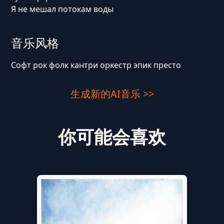
Я не мешал потокам воды
音乐风格
Софт рок фолк кантри оркестр эпик престо
生成新的AI音乐 >>
你可能会喜欢