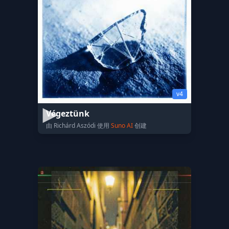
v4
Végeztünk
由 Richárd Aszódi 使用
Suno AI
创建