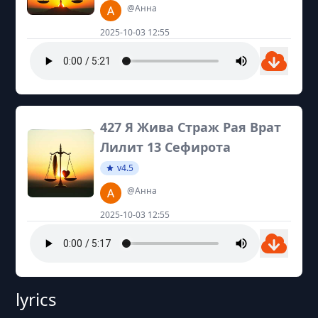
@Анна
2025-10-03 12:55
427 Я Жива Страж Рая Врат
Лилит 13 Сефирота
v4.5
@Анна
2025-10-03 12:55
lyrics