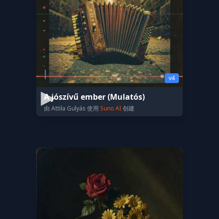
v4
A jószívű ember (Mulatós)
由 Attila Gulyás 使用
Suno AI
创建