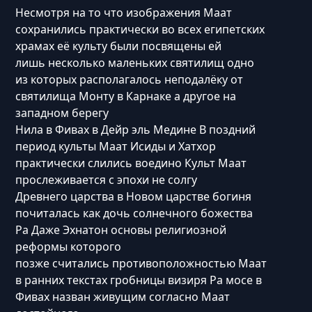
Несмотря на то что изображения Маат
сохранились практически во всех египетских
храмах её культу были посвящены ей
лишь несколько маленьких святилищ одно
из которых располагалось неподалёку от
святилища Монту в Карнаке а другое на
западном берегу
Нила в Фивах в Дейр эль Медине В поздний
период культы Маат Исиды и Хатхор
практически слились воедино Культ Маат
прослеживается с эпохи не солгу
Древнего царства в Новом царстве богиня
почиталась как дочь солнечного божества
Ра Даже Эхнатон основы религиозной
реформы которого
позже считались противоположностью Маат
в ранних текстах гробницы визиря Ра мосе в
Фивах назван живущим согласно Маат