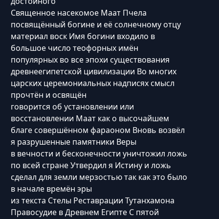
достойного
Священное насекомое Маат Пчела
посвящённый богине и её солнечному отцу
материал воск Имя богини входило в
большое число теофорных имён
популярных во все эпохи существования
древнеегипетской цивилизации Во многих
царских церемониальных надписях смысл
прочтён и освящён
говорится об установлении или
восстановлении Маат как о высочайшем
благе совершённом фараоном Вновь возвёл
я разрушенные памятники Веры
в вечности и бесконечности уничтожил ложь
по всей стране Утвердил я Истину и ложь
сделал для земли мерзостью так как это было
в начале времён эры
из текста Стелы Реставрации Тутанхамона
Правосудие в Древнем Египте С пятой