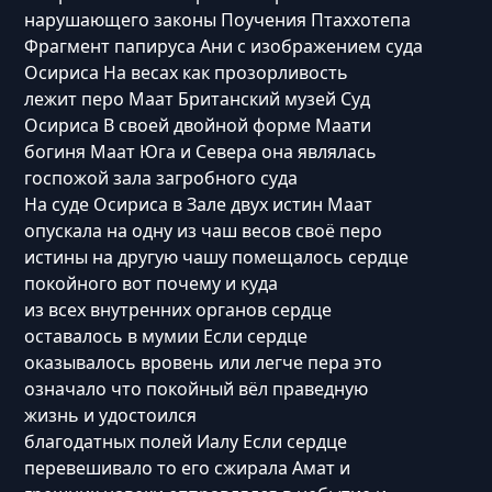
нарушающего законы Поучения Птаххотепа
Фрагмент папируса Ани с изображением суда
Осириса На весах как прозорливость
лежит перо Маат Британский музей Суд
Осириса В своей двойной форме Маати
богиня Маат Юга и Севера она являлась
госпожой зала загробного суда
На суде Осириса в Зале двух истин Маат
опускала на одну из чаш весов своё перо
истины на другую чашу помещалось сердце
покойного вот почему и куда
из всех внутренних органов сердце
оставалось в мумии Если сердце
оказывалось вровень или легче пера это
означало что покойный вёл праведную
жизнь и удостоился
благодатных полей Иалу Если сердце
перевешивало то его сжирала Амат и