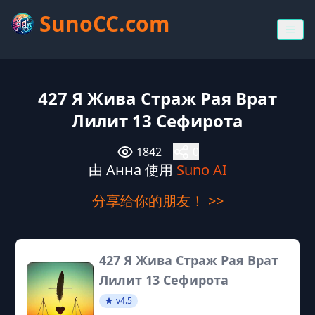
SunoCC.com
427 Я Жива Страж Рая Врат
Лилит 13 Сефирота
1842
0
由 Анна 使用
Suno AI
分享给你的朋友！ >>
427 Я Жива Страж Рая Врат
Лилит 13 Сефирота
v4.5