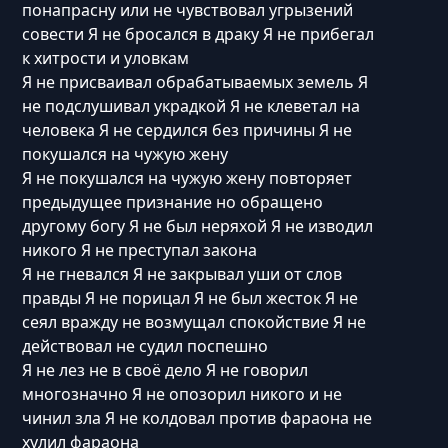
понапрасну или не чувствовал угрызений
совести Я не бросался в драку Я не прибегал
к хитрости и уловкам
Я не присваивал обрабатываемых земель Я
не подслушивал украдкой Я не клеветал на
человека Я не сердился без причины Я не
покушался на чужую жену
Я не покушался на чужую жену повторяет
предыдущее признание но обращено
другому богу Я не был неряхой Я не изводил
никого Я не преступал закона
Я не гневался Я не закрывал уши от слов
правды Я не порицал Я не был жесток Я не
сеял вражду не возмущал спокойствие Я не
действовал не судил поспешно
Я не лез не в своё дело Я не говорил
многозначно Я не опозорил никого и не
чинил зла Я не колдовал против фараона не
хулил фараона