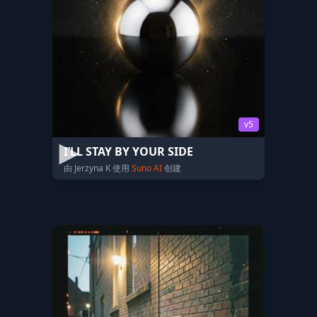
v5
I’LL STAY BY YOUR SIDE
由 Jerzyna K 使用
Suno AI
创建