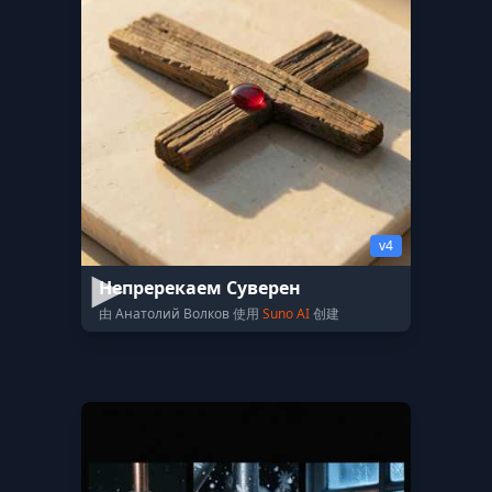
v4
Непререкаем Суверен
由 Анатолий Волков 使用
Suno AI
创建