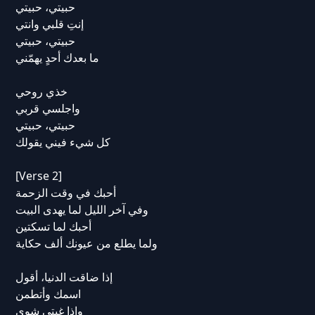
حبيتي، حبيتي
إنتِ قلبي وانتي
حبيتي، حبيتي
ما بعدك أحدٍ يهمّني
خذي روحي
واجلسي قربي
حبيتي، حبيتي
كل شيء فيني يقولك
[Verse 2]
أحبك في وقت الزحمة
وفي آخر الليل لما يهدى البيت
أحبك لما تسكتين
ولما يطلع من عيونك ألف حكاية
إذا ضاقت الدنيا، أقول
اسمك وأتطمن
وإذا غبتي شوي