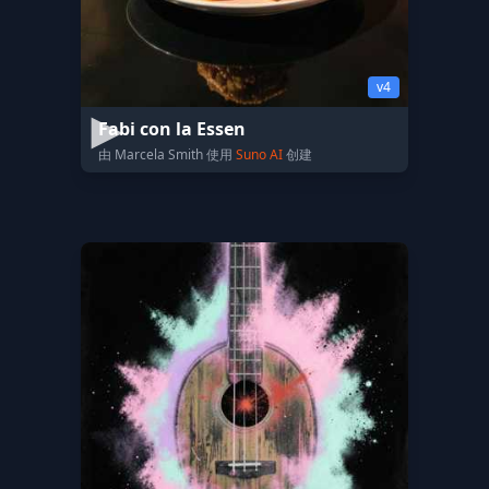
v4
Fabi con la Essen
由 Marcela Smith 使用
Suno AI
创建