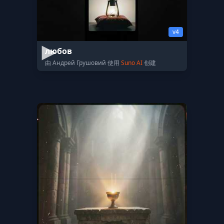
v4
любов
由 Андрей Грушовий 使用
Suno AI
创建