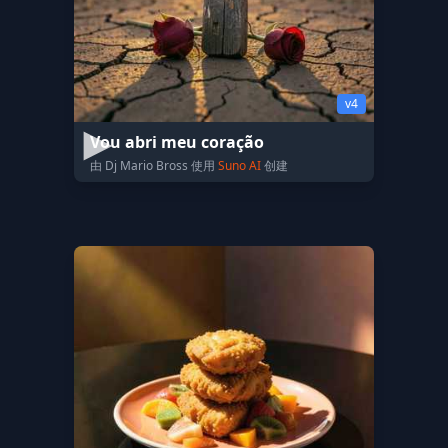
v4
Vou abri meu coração
由 Dj Mario Bross 使用
Suno AI
创建