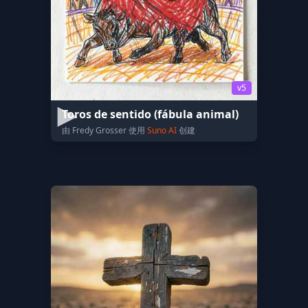
v5
Toros de sentido (fábula animal)
由 Fredy Grosser 使用
Suno AI
创建