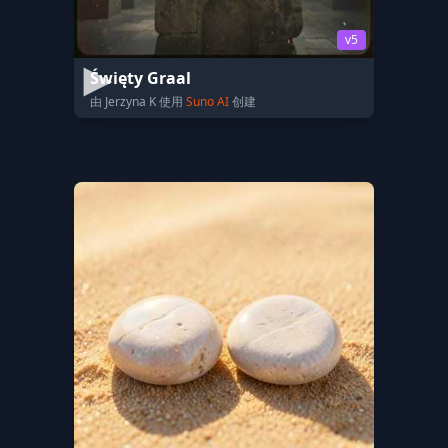
v5
Święty Graal
由 Jerzyna K 使用
Suno AI
创建