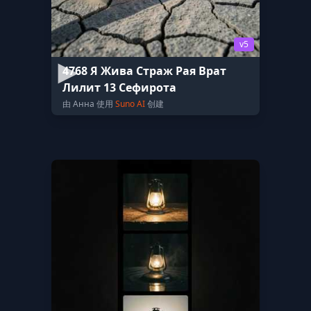
v5
4768 Я Жива Страж Рая Врат
Лилит 13 Сефирота
由 Анна 使用
Suno AI
创建