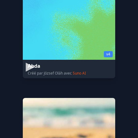
v4
Abda
Créé par József Oláh avec
Suno AI