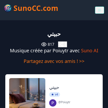
SunoCC.com
حبيتي
817
0
Musique créée par Poiuytr avec
Suno AI
Partagez avec vos amis ! >>
حبيتي
v4
@Poiuytr