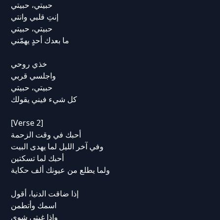
حبيتي، حبيتي
إنتِ قلبي وانتي
حبيتي، حبيتي
ما بعدك أحدٍ يهمّني
خذي روحي
واجلسي قربي
حبيتي، حبيتي
كل شيء فيني يقولك
[Verse 2]
أحبك في وقت الزحمة
وفي آخر الليل لما يهدى البيت
أحبك لما تسكتين
ولما يطلع من عيونك ألف حكاية
إذا ضاقت الدنيا، أقول
اسمك وأتطمن
وإذا غبتي شوي