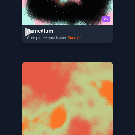
v5
Remedium
Créé par Jerzyna K avec
Suno AI