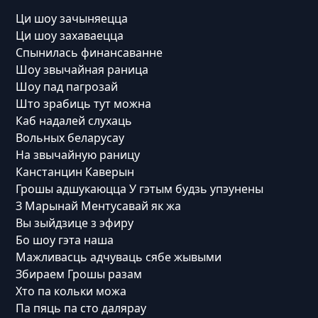
Ци шоу зачыняецца
Ци шоу захаваецца
Спынилась финансаванне
Шоу звычайная раница
Шоу пад пагрозай
Што зрабиць тут можна
Каб надалей слухаць
Вольных беларусау
На звычайную раницу
Канстанцин Каверын
Грошы адшукаюцца У гэтым будзь упэунены
З Марынай Ментусавай як жа
Вы зыйдзице з эфиру
Бо шоу гэта наша
Мажливасць адчуваць сябе жывыми
Збираем Грошы разам
Хто па кольки можа
Па пяць па сто далярау