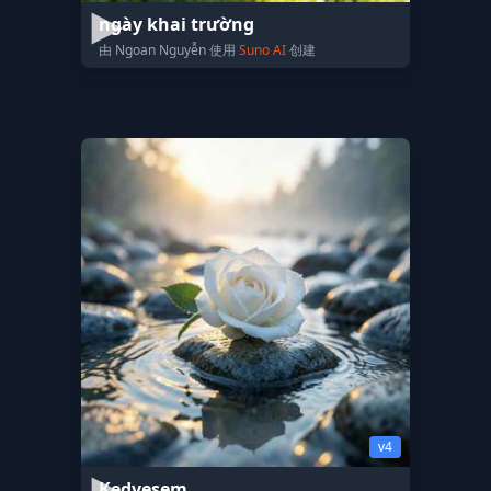
ngày khai trường
由 Ngoan Nguyễn 使用
Suno AI
创建
v4
Kedvesem