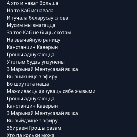
А хто и нават больша
На то Каб иснавала
И гучала беларусау слова
Мусим мы змагацца
За тое Каб не быць скотам
На звычайную раницу
Канстанцин Каверын
Грошы адшукаюцца
У гэтым будзь упэунены
З Марынай Ментусавай як жа
Вы зникнице з эфиру
Бо шоу гэта наша
Мажливасць адчуваць сябе жывыми
Грошы адшукаюцца
Канстанцин Каверын
З Марынай Ментусавай як жа
Вы зыйдзице з эфиру
Збираем Грошы разам
Хто па кольки можа