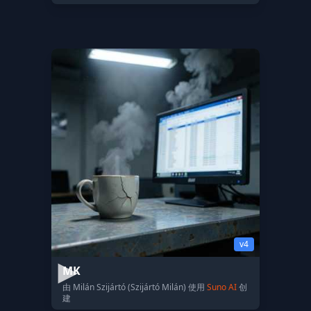
v4
MK
由 Milán Szijártó (Szijártó Milán) 使用
Suno AI
创
建