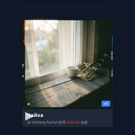
v4
Чайка
由 Vahtang Roshal 使用
Suno AI
创建