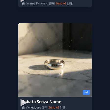
由 Jeremy Redondo 使用
Suno AI
创建
v4
Sabato Senza Nome
由 Vivileggero 使用
Suno AI
创建