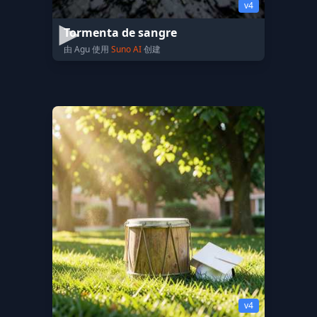
v4
Tormenta de sangre
由 Agu 使用
Suno AI
创建
v4