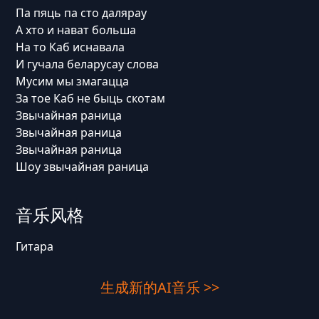
Па пяць па сто далярау
А хто и нават больша
На то Каб иснавала
И гучала беларусау слова
Мусим мы змагацца
За тое Каб не быць скотам
Звычайная раница
Звычайная раница
Звычайная раница
Шоу звычайная раница
音乐风格
Гитара
生成新的AI音乐 >>