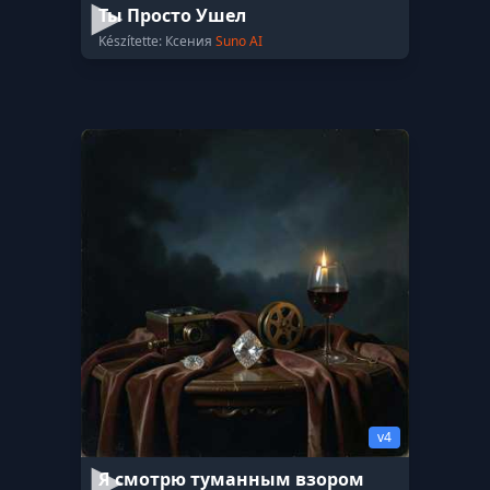
Ты Просто Ушел
Készítette: Ксения
Suno AI
v4
Я смотрю туманным взором