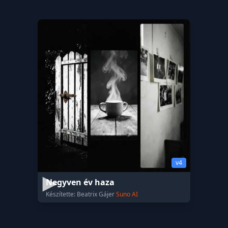
v4
Negyven év haza
Készítette: Beatrix Gájer
Suno AI