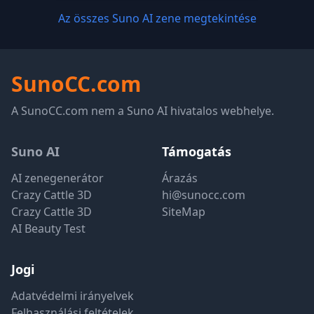
Az összes Suno AI zene megtekintése
SunoCC.com
A SunoCC.com nem a Suno AI hivatalos webhelye.
Suno AI
Támogatás
AI zenegenerátor
Árazás
Crazy Cattle 3D
hi@sunocc.com
Crazy Cattle 3D
SiteMap
AI Beauty Test
Jogi
Adatvédelmi irányelvek
Felhasználási feltételek