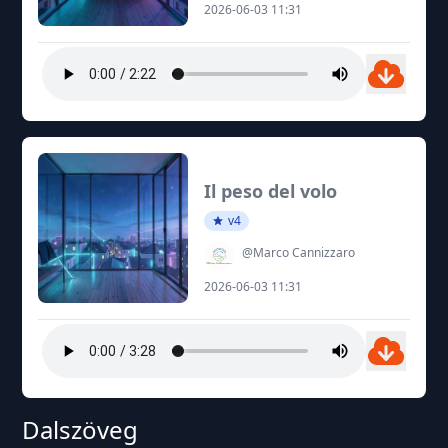
2026-06-03 11:31
Il peso del volo
v4
@Marco Cannizzaro
2026-06-03 11:31
Dalszöveg