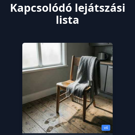
Kapcsolódó lejátszási
lista
v4