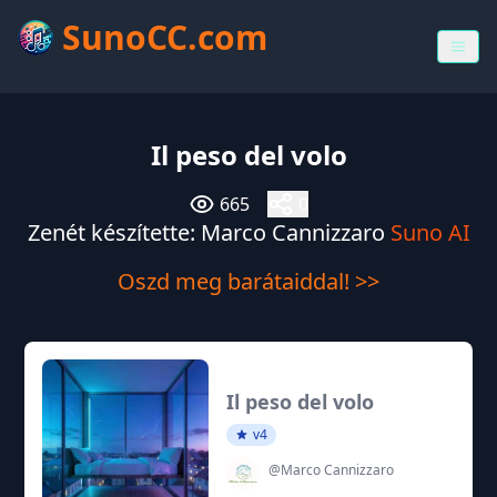
SunoCC.com
Il peso del volo
665
0
Zenét készítette: Marco Cannizzaro
Suno AI
Oszd meg barátaiddal! >>
Il peso del volo
v4
@Marco Cannizzaro