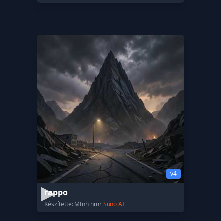
v4
rappo
Készítette: Mtnh nmr
Suno AI