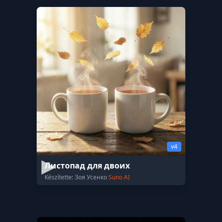
v4
Листопад для двоих
Készítette: Зоя Усенко
Suno AI