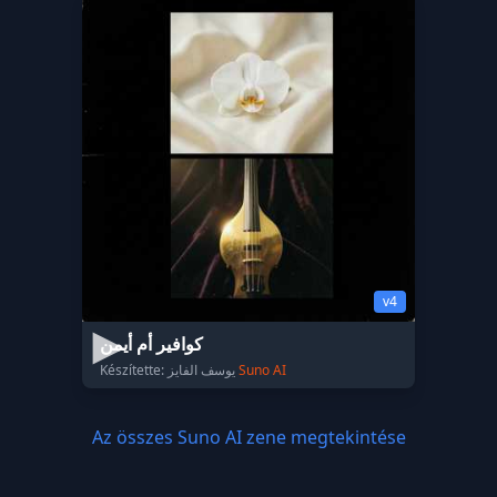
v4
كوافير أم أيمن
Készítette: يوسف الفايز
Suno AI
Az összes Suno AI zene megtekintése