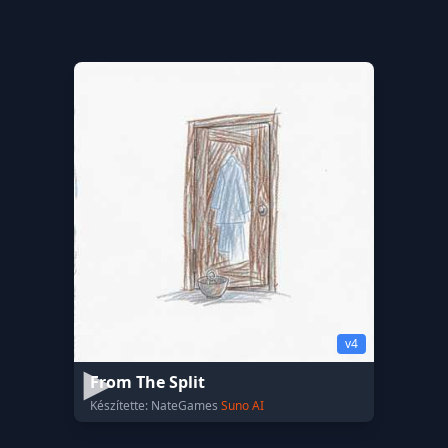
v4
From The Split
Készítette: NateGames
Suno AI