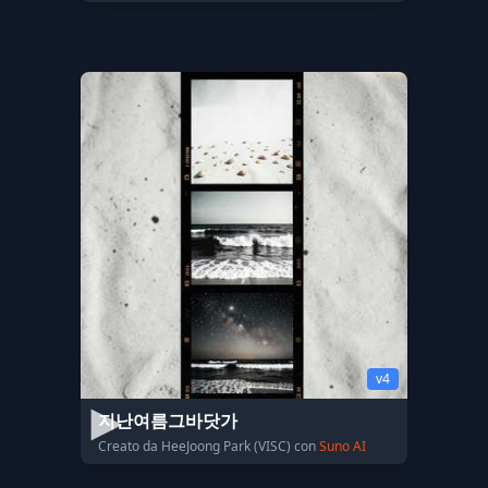
v4
지난여름그바닷가
Creato da HeeJoong Park (VISC) con
Suno AI