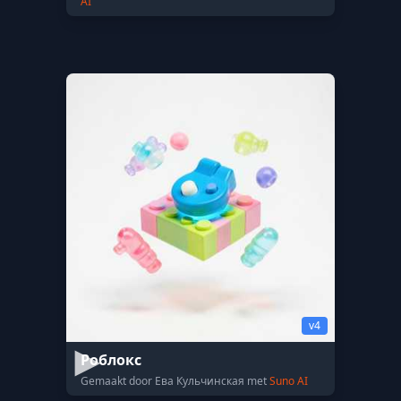
AI
v4
Роблокс
Gemaakt door Ева Кульчинская met
Suno AI