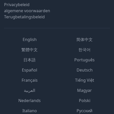
Privacybeleid
algemene voorwaarden
Terugbetalingsbeleid
English
简体中文
繁體中文
한국어
日本語
Português
Español
Deutsch
Français
Tiếng Việt
العربية
Magyar
Nederlands
Polski
Italiano
Русский