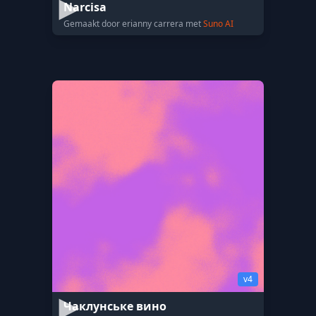
Narcisa
Gemaakt door erianny carrera met
Suno AI
v4
Чаклунське вино