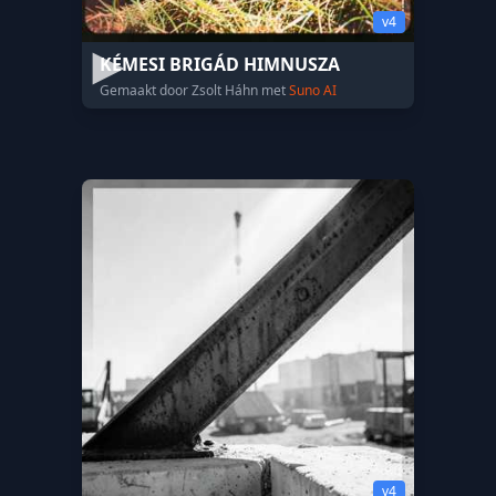
v4
KÉMESI BRIGÁD HIMNUSZA
Gemaakt door Zsolt Háhn met
Suno AI
v4