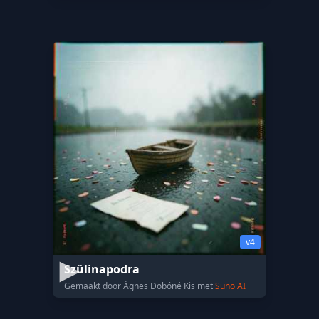
v4
Szülinapodra
Gemaakt door Ágnes Dobóné Kis met
Suno AI