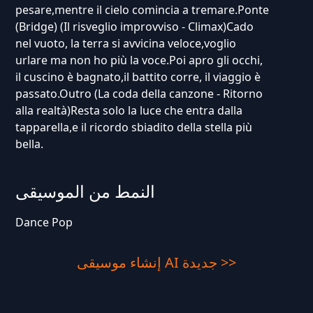
pesare,mentre il cielo comincia a tremare.Ponte
(Bridge) (Il risveglio improvviso - Climax)Cado
nel vuoto, la terra si avvicina veloce,voglio
urlare ma non ho più la voce.Poi apro gli occhi,
il cuscino è bagnato,il battito corre, il viaggio è
passato.Outro (La coda della canzone - Ritorno
alla realtà)Resta solo la luce che entra dalla
tapparella,e il ricordo sbiadito della stella più
bella.
النمط من الموسيقى
Dance Pop
إنشاء موسيقى AI جديدة >>