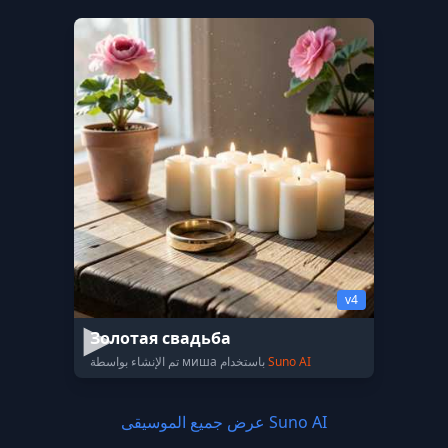
v4
Золотая свадьба
Suno AI
تم الإنشاء بواسطة миша باستخدام
عرض جميع الموسيقى Suno AI