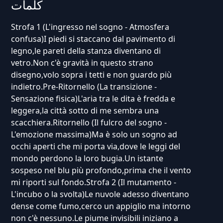
كلمات
Strofa 1 (L'ingresso nel sogno - Atmosfera
confusa)I piedi si staccano dal pavimento di
legno,le pareti della stanza diventano di
vetro.Non c'è gravità in questo strano
disegno,volo sopra i tetti e non guardo più
indietro.Pre-Ritornello (La transizione -
Sensazione fisica)L'aria tra le dita è fredda e
leggera,la città sotto di me sembra una
scacchiera.Ritornello (Il fulcro del sogno -
L'emozione massima)Ma è solo un sogno ad
occhi aperti che mi porta via,dove le leggi del
mondo perdono la loro bugia.Un istante
sospeso nel blu più profondo,prima che il vento
mi riporti sul fondo.Strofa 2 (Il mutamento -
L'incubo o la svolta)Le nuvole adesso diventano
dense come fumo,cerco un appiglio ma intorno
non c'è nessuno.Le piume invisibili iniziano a