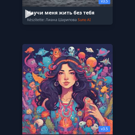
v3.5
Научи меня жить без тебя
Készítette: Лиана Шарипова
Suno AI
v3.5