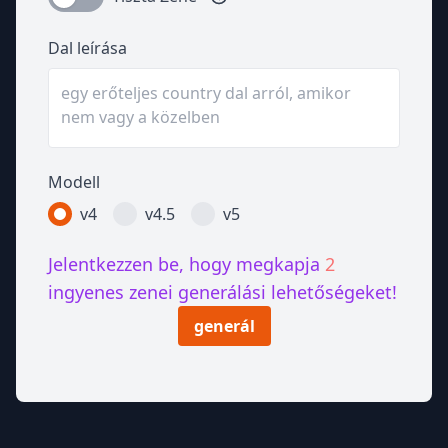
Dal leírása
Modell
v4
v4.5
v5
Jelentkezzen be, hogy megkapja
2
ingyenes zenei generálási lehetőségeket!
generál