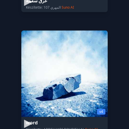
غرق سفينة
Készítette: المهري 107
Suno AI
v4
word