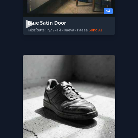
v4
Blue Satin Door
Készítette: Гулькай «Raeva» Раева
Suno AI