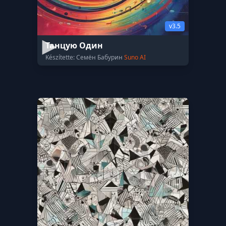
v3.5
Танцую Один
Készítette: Семён Бабурин
Suno AI