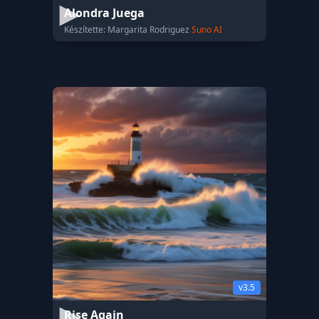
Alondra Juega
Készítette: Margarita Rodriguez
Suno AI
v3.5
Rise Again