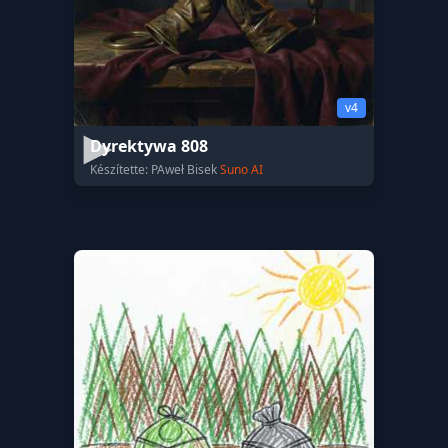
v4
Dyrektywa 808
Készítette: PAweł Bisek
Suno AI