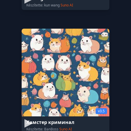
Készítette: kun wang
Suno AI
v3.5
Хамстер криминал
Készítette: BanBoss
Suno AI