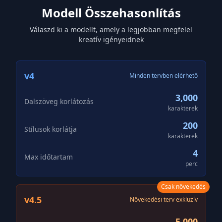
Modell Összehasonlítás
Válaszd ki a modellt, amely a legjobban megfelel
kreatív igényeidnek
v4
Minden tervben elérhető
3,000
Dalszöveg korlátozás
karakterek
200
Stílusok korlátja
karakterek
4
Max időtartam
perc
Csak növekedés
v4.5
Növekedési terv exkluzív
5,000