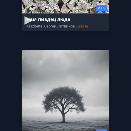
v3.5
Нам пиздец люда
Készítette: Сергей Литвинов
Suno AI