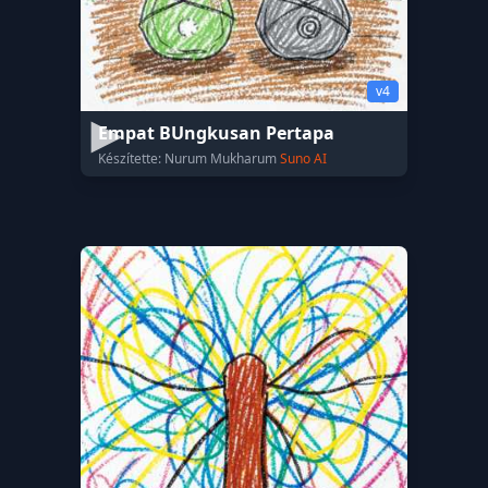
v4
Empat BUngkusan Pertapa
Készítette: Nurum Mukharum
Suno AI