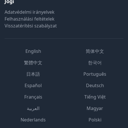
Jogi
Adatvédelmi irányelvek
Felhasználási feltételek
Visszatérítési szabályzat
English
简体中文
繁體中文
한국어
日本語
Português
Español
Deutsch
Français
Tiếng Việt
العربية
Magyar
Nederlands
Polski