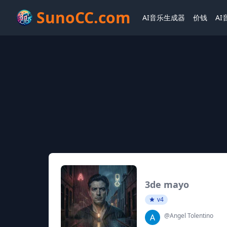
SunoCC.com
AI音乐生成器
价钱
A
3de mayo
v4
@Angel Tolentino