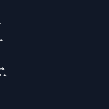
,
o,
ir,
nto,