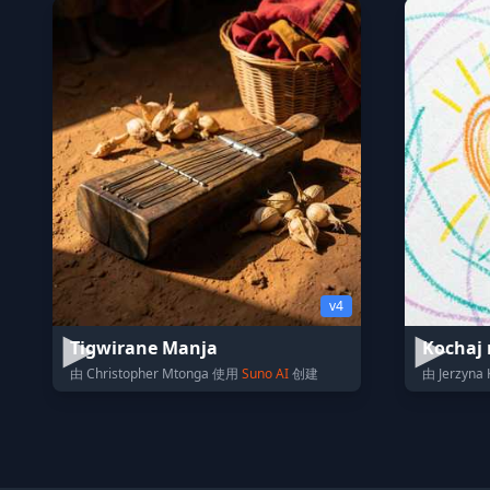
v4
Tigwirane Manja
Kochaj 
由 Christopher Mtonga 使用
Suno AI
创建
由 Jerzyna