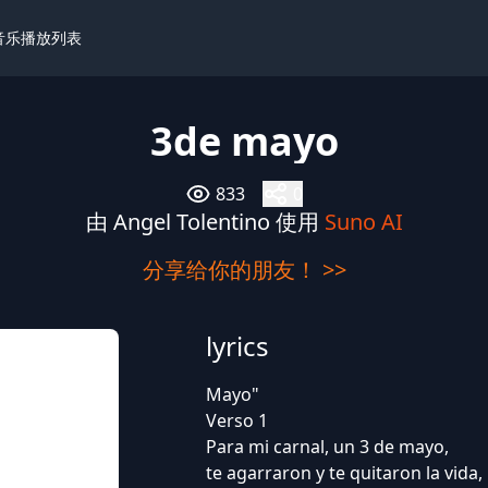
I音乐播放列表
3de mayo
833
0
由 Angel Tolentino 使用
Suno AI
分享给你的朋友！ >>
lyrics
Mayo"
Verso 1
Para mi carnal, un 3 de mayo,
te agarraron y te quitaron la vida,