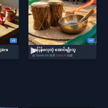
v4
v4
jára
ရွာပြန်မလှတဲ့ အောင်မျိုးသူ
由 Yamin Oo 使用
Suno AI
创建