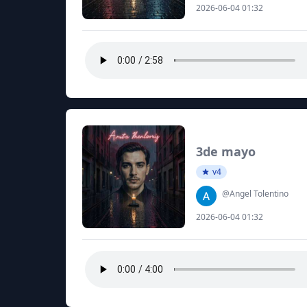
2026-06-04 01:32
3de mayo
v4
@Angel Tolentino
2026-06-04 01:32