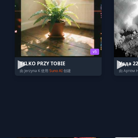
v5
TYLKO PRZY TOBIE
Узда 2
由 Jerzyna K 使用
Suno AI
创建
由 Артём 