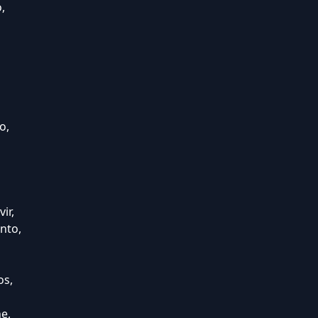
,
o,
ir,
nto,
os,
e,