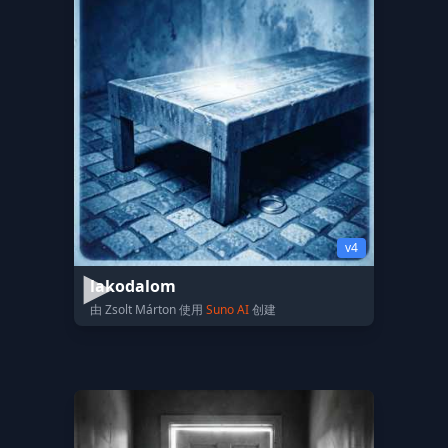
v4
lakodalom
由 Zsolt Márton 使用
Suno AI
创建