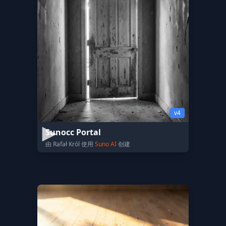
v4
Sunocc Portal
由 Rafał Król 使用
Suno AI
创建