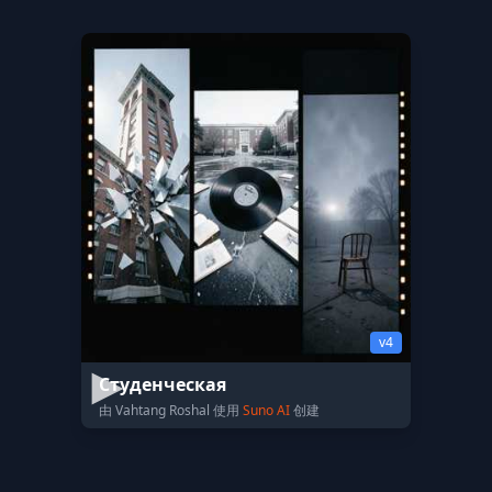
v4
Студенческая
由 Vahtang Roshal 使用
Suno AI
创建