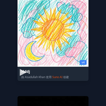
v4
Hddj
由 Asadullah Khan 使用
Suno AI
创建