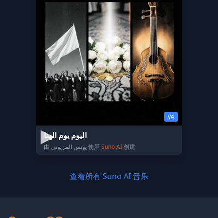
v4
اليوم يوم الهنا
由 يونس المزيوني 使用
Suno AI
创建
查看所有 Suno AI 音乐