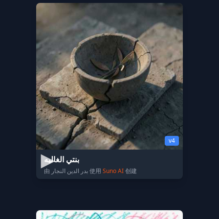
v4
بنتي الغاليه
由 بدر الدين النجار 使用
Suno AI
创建