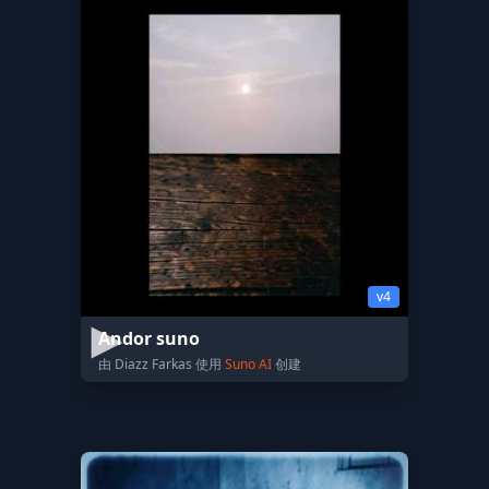
v4
Andor suno
由 Diazz Farkas 使用
Suno AI
创建