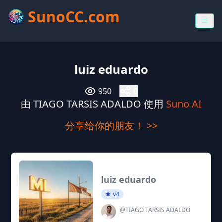
SunoCC.com
luiz eduardo
950
0
由 TIAGO TARSIS ADALDO 使用
Suno AI
分享给你的朋友！ >>
luiz eduardo
v4
@TIAGO TARSIS ADALDO