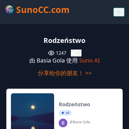
SunoCC.com
Rodzeństwo
1247
1
由 Basia Gola 使用
Suno AI
分享给你的朋友！ >>
Rodzeństwo
v4
@Basia Gola