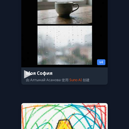
v4
Моя София
由 Алтынай Асанова 使用
Suno AI
创建