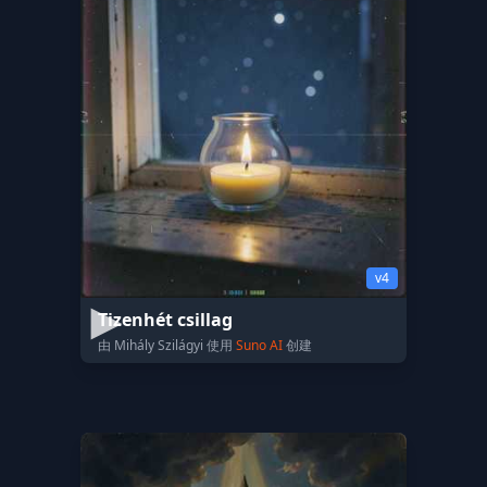
v4
Tizenhét csillag
由 Mihály Szilágyi 使用
Suno AI
创建