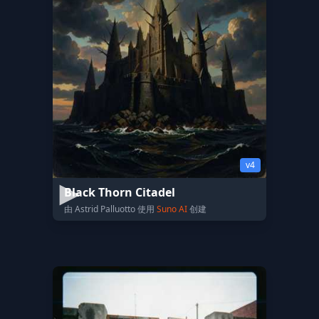
v4
Black Thorn Citadel
由 Astrid Palluotto 使用
Suno AI
创建