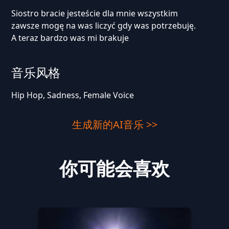
Siostro bracie jesteście dla mnie wszystkim
zawsze mogę na was liczyć gdy was potrzebuję.
A teraz bardzo was mi brakuje
音乐风格
Hip Hop, Sadness, Female Voice
生成新的AI音乐 >>
你可能会喜欢