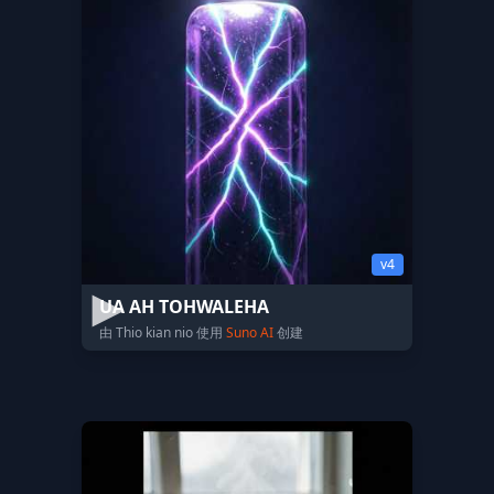
v4
UA AH TOHWALEHA
由 Thio kian nio 使用
Suno AI
创建