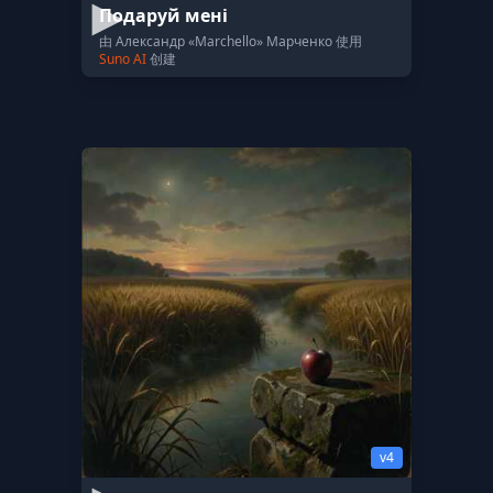
Подаруй мені
由 Александр «Marchello» Марченко 使用
Suno AI
创建
v4