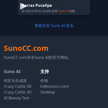
Barras Pucallpa
由 Gloria Pérez shuña 使用
Suno AI
创建
查看所有 Suno AI 音乐
SunoCC.com
SunoCC.com并非Suno AI的官方网站。
Suno AI
支持
AI音乐生成器
价钱
Crazy Cattle 3D
hi@sunocc.com
Crazy Cattle 3D
SiteMap
AI Beauty Test