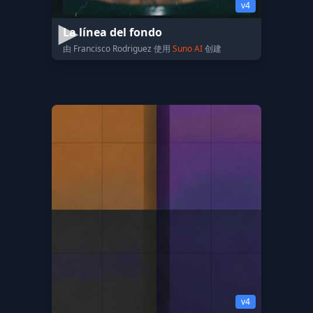
v4
La línea del fondo
由 Francisco Rodriguez 使用
Suno AI
创建
v4