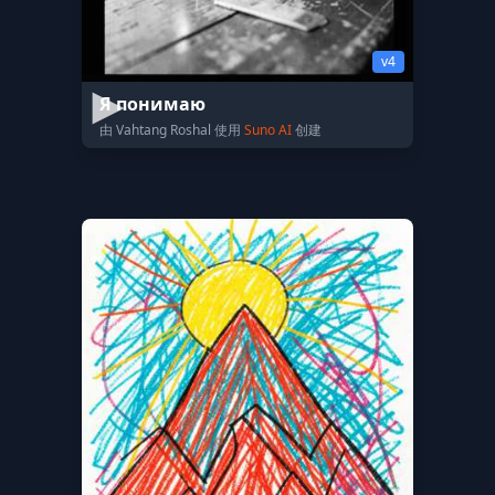
v4
Я понимаю
由 Vahtang Roshal 使用
Suno AI
创建