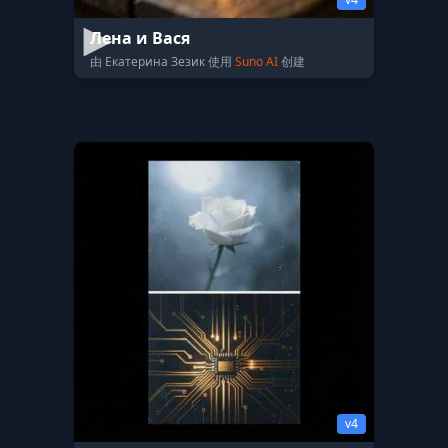
Лена и Вася
由 Екатерина Зезик 使用
Suno AI
创建
v4