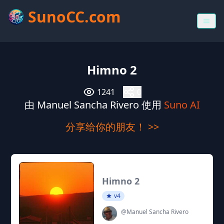
SunoCC.com
Himno 2
1241
0
由 Manuel Sancha Rivero 使用
Suno AI
分享给你的朋友！ >>
Himno 2
v4
@Manuel Sancha Rivero