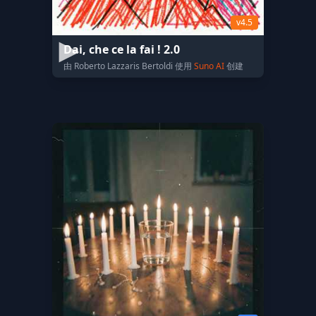
v4.5
Dai, che ce la fai ! 2.0
由 Roberto Lazzaris Bertoldi 使用
Suno AI
创建