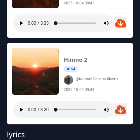
2025-10-04 09:43
Himno 2
v4
@Manuel Sancha Rivero
2025-10-04 09:43
lyrics