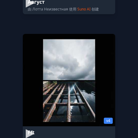
Август
由 Лотта Неизвестная 使用
Suno AI
创建
v4
Fft