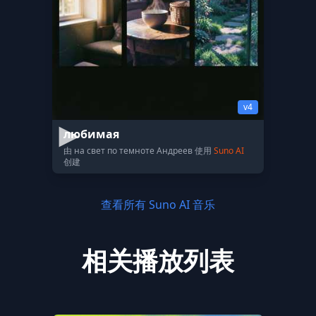
v4
любимая
由 на свет по темноте Андреев 使用
Suno AI
创建
查看所有 Suno AI 音乐
相关播放列表