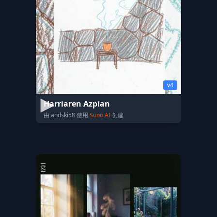
v4
Harriaren Azpian
由 andski58 使用
Suno AI
创建