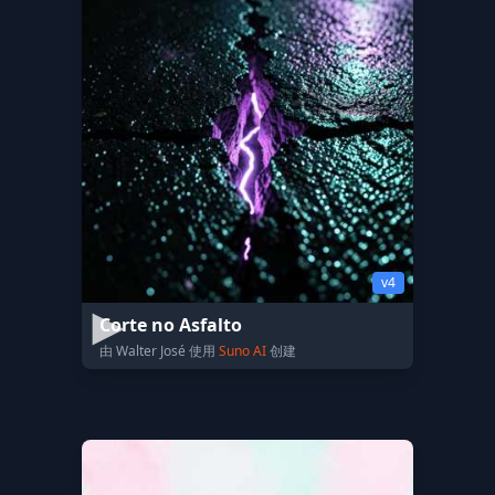
v4
Corte no Asfalto
由 Walter José 使用
Suno AI
创建