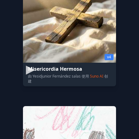
v4
Misericordia Hermosa
由 Yesidjunior Fernández salas 使用
Suno AI
创
建