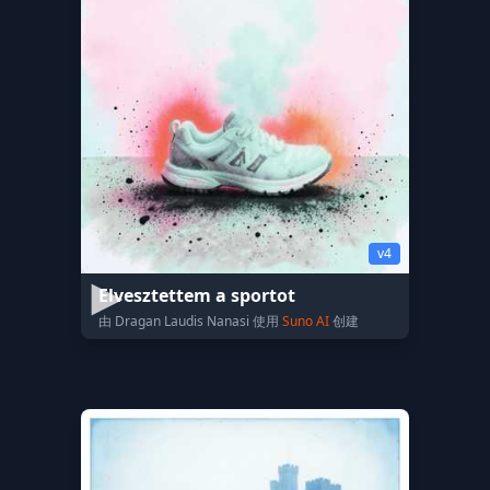
v4
Elvesztettem a sportot
由 Dragan Laudis Nanasi 使用
Suno AI
创建