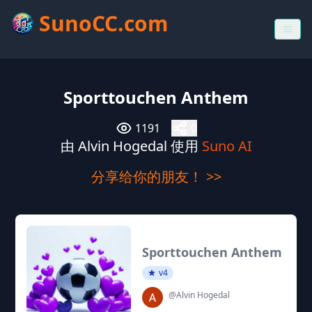
SunoCC.com
Sporttouchen Anthem
1191
0
由 Alvin Hogedal 使用
Suno AI
分享给你的朋友！ >>
Sporttouchen Anthem
v4
@Alvin Hogedal