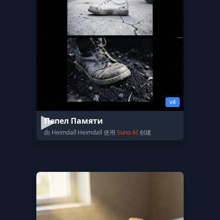
v4
Пепел Памяти
由 Heimdall Heimdall 使用
Suno AI
创建