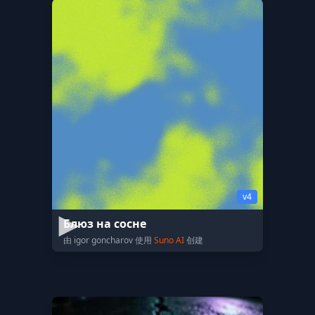
v4
Блюз на сосне
由 igor goncharov 使用
Suno AI
创建