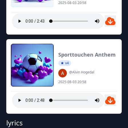
2025-08-03 20:58
Sporttouchen Anthem
v4
@Alvin Hogedal
2025-08-03 20:58
lyrics