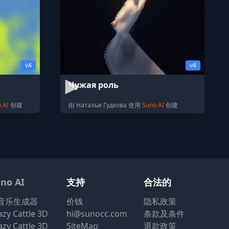
v4
v4
Чужая роль
 AI
创建
由 Наталья Гудкова 使用
Suno AI
创建
no AI
支持
合法的
I音乐生成器
价钱
隐私政策
azy Cattle 3D
hi@sunocc.com
条款及条件
azy Cattle 3D
SiteMap
退款政策