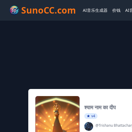
SunoCC.com
AI音乐生成器
价钱
A
श्याम नाम का दीप
v4
@Trishanu Bhattachar