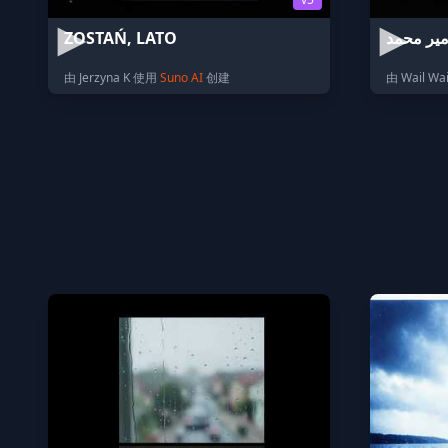
ZOSTAŃ, LATO
امير محمد
由 Jerzyna K 使用
Suno AI
创建
由 Wail Wa