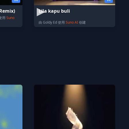
Remix)
Lila kapu buli
e 使用
Suno
由 Goldy Ed 使用
Suno AI
创建