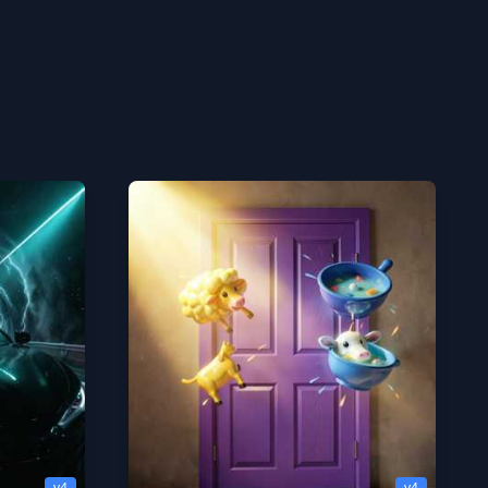
v4
v4