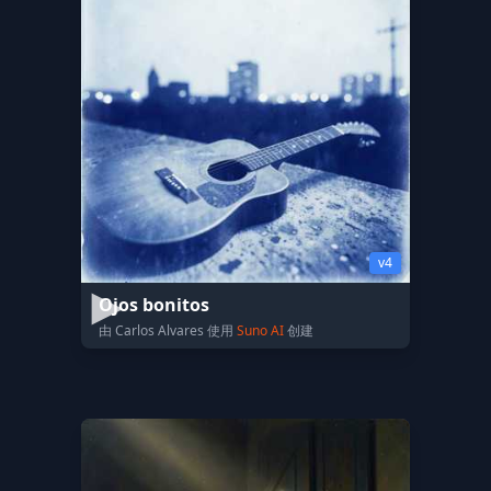
v4
Ojos bonitos
由 Carlos Alvares 使用
Suno AI
创建