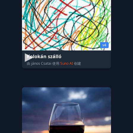
v4
Kolokán szálló
由 jános Csatai 使用
Suno AI
创建