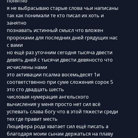
понятно
я не выбрасываю старые слова чьи написаны
так как понимали те кто писал их хоть и
занятно
познавать истинный смысл что вложен
пророками для последних дней грядущих нас
с вами
но ещё раз уточним сегодня тысяча двести
девять дней с тысячи двести девяносто что
исчислены нами
это активации псалма восемьдесят 1и
соответственно при суме сложения сорок 5
это сто двадцать шесть
числовая нумерация ангельского
вычисления у меня просто нет сил всё
успевать слава богу что в этой тяжести среди
тех где правит месть
Люцифера рода хватает сил ещё писать а
благодаря моим сынам держаться на плаву