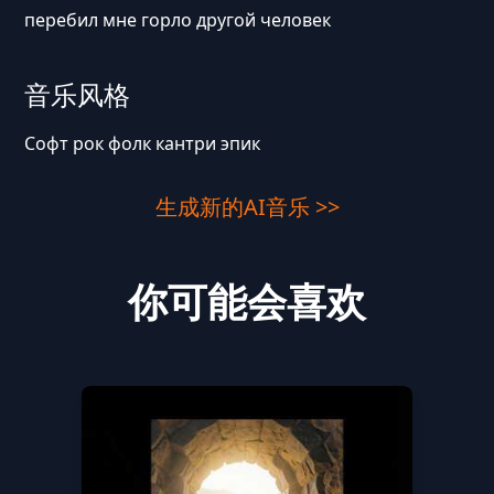
перебил мне горло другой человек
音乐风格
Софт рок фолк кантри эпик
生成新的AI音乐 >>
你可能会喜欢