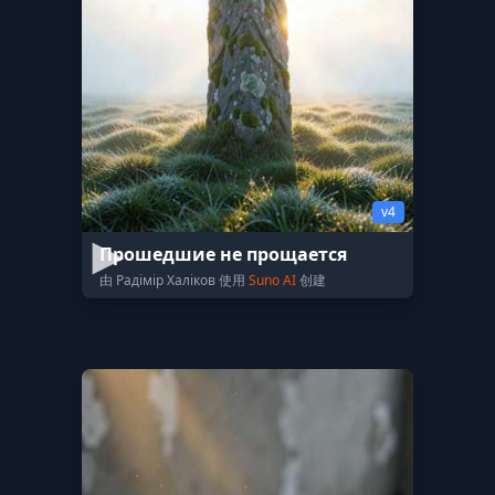
v4
Прошедшие не прощается
由 Радімір Халіков 使用
Suno AI
创建