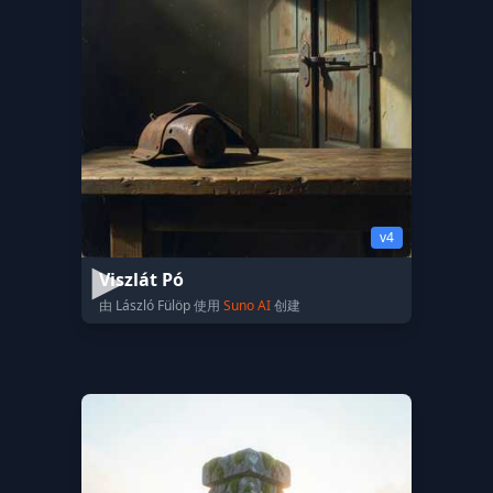
v4
Viszlát Pó
由 László Fülöp 使用
Suno AI
创建