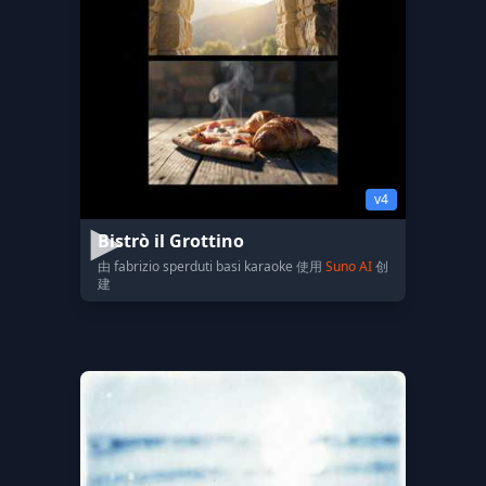
v4
​Bistrò il Grottino
由 fabrizio sperduti basi karaoke 使用
Suno AI
创
建