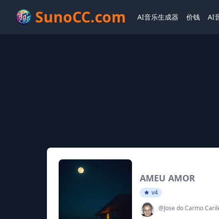
SunoCC.com
AI音乐生成器
价钱
A
AMEU AMOR
v4
@Jose do Carmo Caril