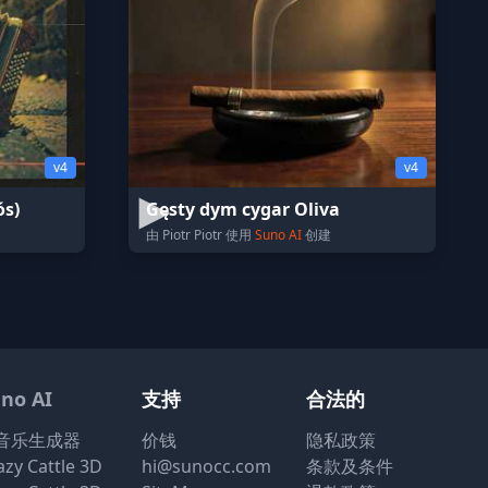
v4
v4
ós)
Gęsty dym cygar Oliva
由 Piotr Piotr 使用
Suno AI
创建
no AI
支持
合法的
I音乐生成器
价钱
隐私政策
azy Cattle 3D
hi@sunocc.com
条款及条件