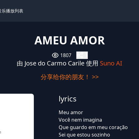
I音乐播放列表
AMEU AMOR
1807
1
由 Jose do Carmo Carile 使用
Suno AI
分享给你的朋友！ >>
lyrics
Meu amor
Você nem imagina
Que guardo em meu coração
e
Sei que estou sozinho