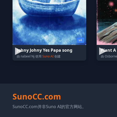
v4
Johny Johny Yes Papa song
Plant A
由 nabeel Nj 使用
Suno AI
创建
由 Osborn
SunoCC.com
SunoCC.com并非Suno AI的官方网站。