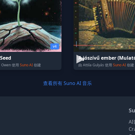
v4
 Seed
A jószívű ember (Mulat
e Owen 使用
Suno AI
创建
由 Attila Gulyás 使用
Suno AI
创建
查看所有 Suno AI 音乐
Su
A
Cr