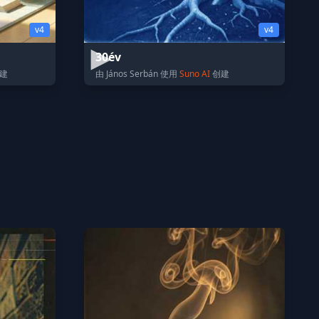
v4
v4
30év
建
由 János Serbán 使用
Suno AI
创建