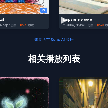
v4
ابن
Дарын в июне
66 najar 使用
Suno AI
创建
由 Анна Джумаш 使用
Suno AI
创
查看所有 Suno AI 音乐
相关播放列表