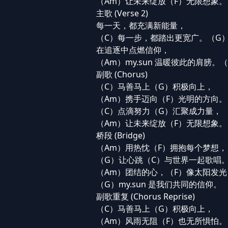
（Am）让未来绽放（F）无限想象。
主歌 (Verse 2)
每一天，都充满新能量，
（C）每一步，都踏出更宽广。（G
在追逐中点燃信仰，
（Am）my.sun 温暖彼此的肩膀。（F
副歌 (Chorus)
（C）马善马上（G）积极向上，
（Am）携手迈向（F）光明的方向。
（C）点滴努力（G）汇聚成力量，
（Am）让未来绽放（F）无限想象。
桥段 (Bridge)
（Am）用热忱（F）拥抱每个梦想，
（G）让心跳（C）与世界一起歌唱
（Am）团结的心，（F）像太阳发光
（G）my.sun 是我们共同的信仰。
副歌重复 (Chorus Reprise)
（C）马善马上（G）积极向上，
（Am）风雨无阻（F）也无所惧怕。