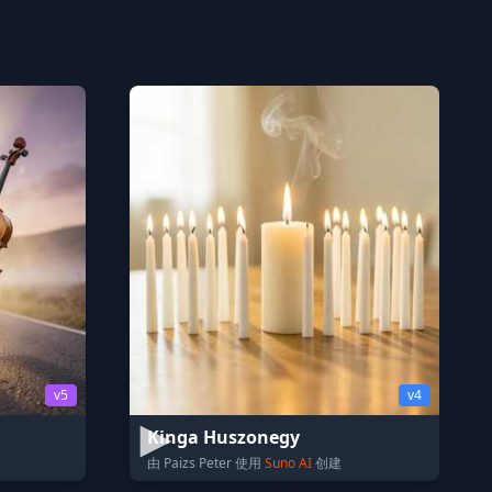
v5
v4
Kinga Huszonegy
由 Paizs Peter 使用
Suno AI
创建