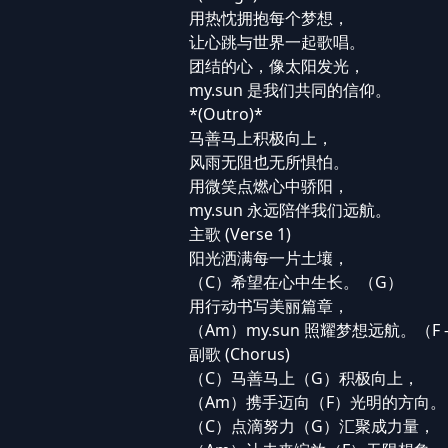
用热忱拥抱每个梦想，
让心跳与世界一起歌唱。
团结的心，像太阳发光，
my.sun 是我们共同的信仰。
*(Outro)*
马善马上积极向上，
风雨无阻也无所惧怕。
用微笑点燃心中骄阳，
my.sun 永远陪伴我们远航。
主歌 (Verse 1)
阳光洒满每一片土壤，
（C）希望在心中生长。（G）
用行动书写美丽篇章，
（Am）my.sun 照耀梦想远航。（F -
副歌 (Chorus)
（C）马善马上（G）积极向上，
（Am）携手迈向（F）光明的方向。
（C）点滴努力（G）汇聚成力量，