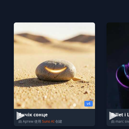
v4
Янчік сонце
Billet 
由 Артем 使用
Suno AI
创建
由 marc si