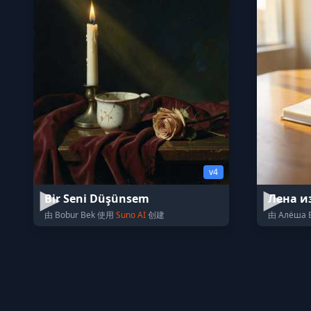
v4
Bir Seni Düşünsem
Лена и
由 Bobur Bek 使用
Suno AI
创建
由 Алёша