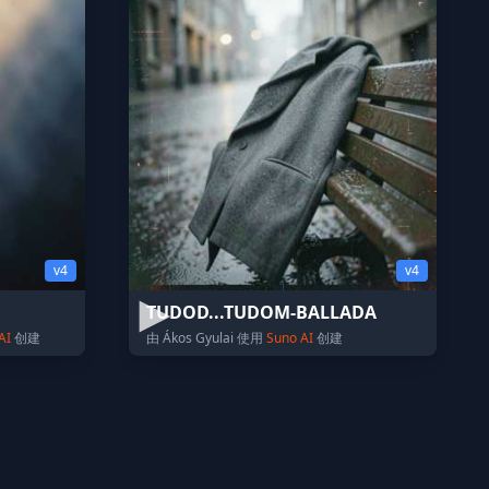
v4
v4
TUDOD...TUDOM-BALLADA
AI
创建
由 Ákos Gyulai 使用
Suno AI
创建