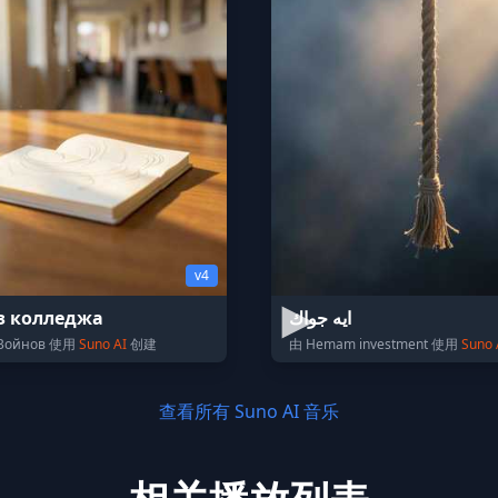
v4
з колледжа
ايه جواك
 Войнов 使用
Suno AI
创建
由 Hemam investment 使用
Suno 
查看所有 Suno AI 音乐