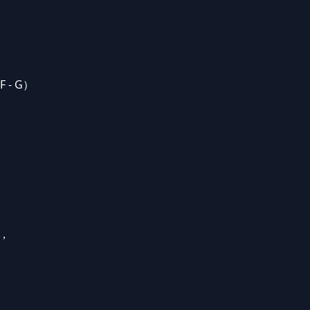
）
 - G）
。
，