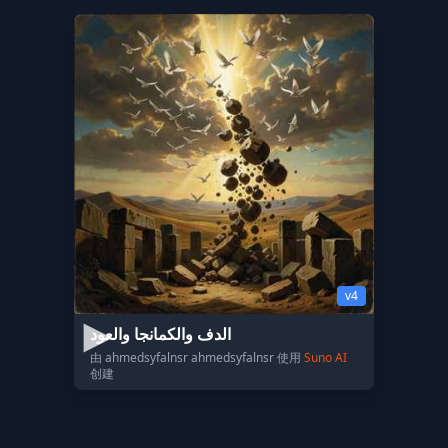
v4
الدف والكمانجا والعود
由 ahmedsyfalnsr ahmedsyfalnsr 使用
Suno AI
创建