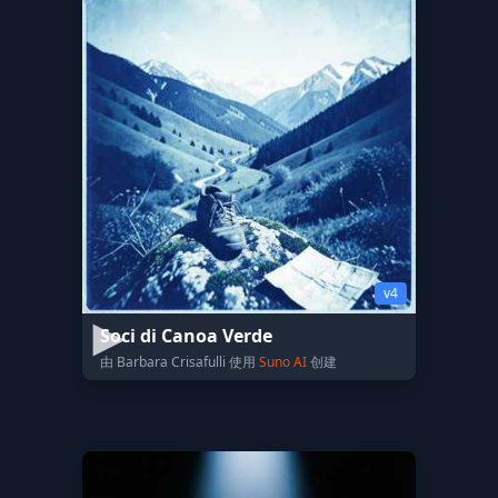
v4
Soci di Canoa Verde
由 Barbara Crisafulli 使用
Suno AI
创建