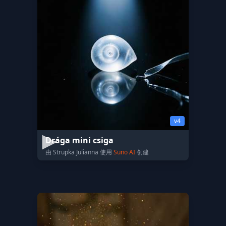
v4
Drága mini csiga
由 Strupka Julianna 使用
Suno AI
创建