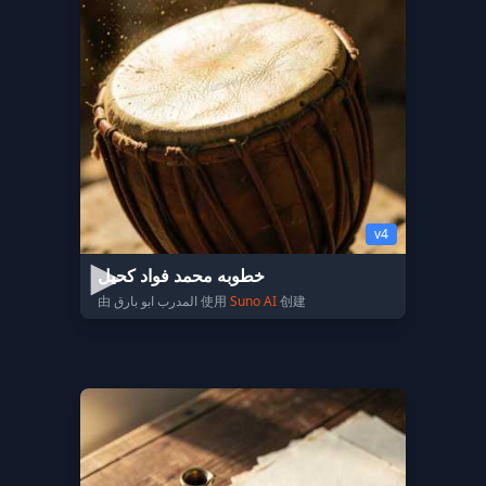
v4
خطوبه محمد فواد كحيل
由 المدرب ابو بارق 使用
Suno AI
创建