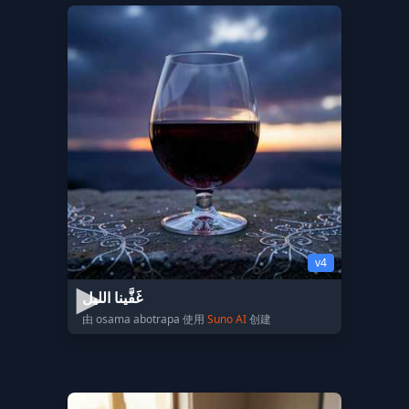
v4
غَفَّينا الليل
由 osama abotrapa 使用
Suno AI
创建