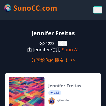
SunoCC.com
Jennifer Freitas
1223
0
由 Jennifer 使用
Suno AI
分享给你的朋友！ >>
Jennifer Freitas
v3.5
@Jennifer