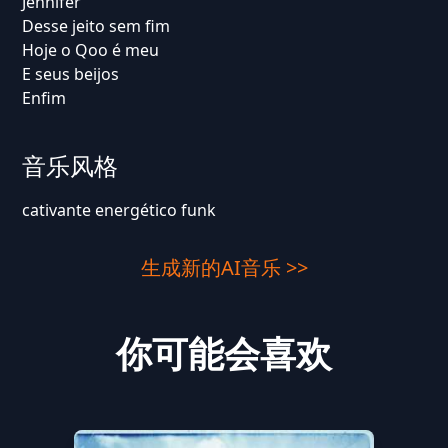
Jennifer
Desse jeito sem fim
Hoje o Qoo é meu
E seus beijos
Enfim
音乐风格
cativante energético funk
生成新的AI音乐 >>
你可能会喜欢