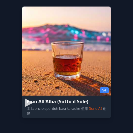
v4
Fino All'Alba (Sotto il Sole)
由 fabrizio sperduti basi karaoke 使用
Suno AI
创
建