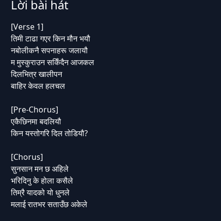
Lời bài hát
[Verse 1]
तिमी टाढा गएर किन मौन भयौ
नबोलीकनै सपनाहरू जलायौ
म मुस्कुराउन सकिँदैन आजकल
दिलभित्र खालीपन
बाहिर केवल हलचल
[Pre-Chorus]
एकैछिनमा बदलियौ
किन यस्तोगरि दिल तोडियौ?
[Chorus]
सुनसान मन छ अहिले
भरिदिनु के होला कसैले
तिम्रै यादको यो धुनले
मलाई रातभर सताउँछ अकेले