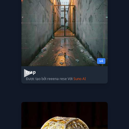
v4
trap
Được tạo bởi reeena rese Với
Suno AI