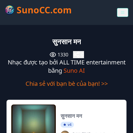
SunoCC.com
सुनसान मन
1330
0
Nhạc được tạo bởi ALL TIME entertainment
bằng
Suno AI
Chia sẻ với bạn bè của bạn! >>
सुनसान मन
v4