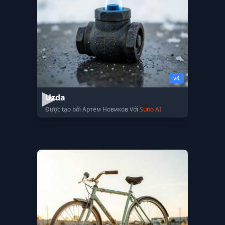
v4
Uzda
Được tạo bởi Артём Новиков Với
Suno AI