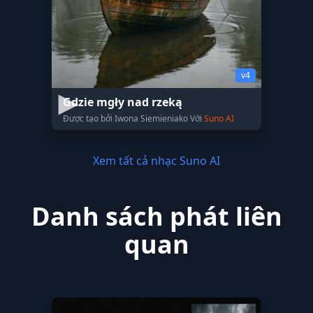
v4
Gdzie mgły nad rzeką
Được tạo bởi Iwona Siemieniako Với
Suno AI
Xem tất cả nhạc Suno AI
Danh sách phát liên
quan