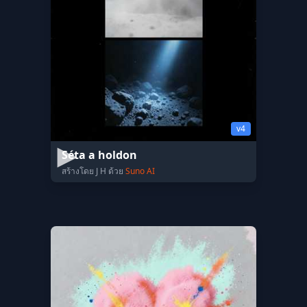
v4
Séta a holdon
สร้างโดย J H ด้วย
Suno AI