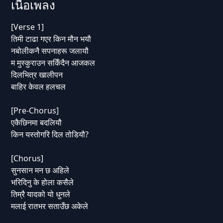
เนื้อเพลง
[Verse 1]
तिमी टाढा गएर किन मौन भयौ
नबोलीकनै सपनाहरू जलायौ
म मुस्कुराउन सकिँदैन आजकल
दिलभित्र खालीपन
बाहिर केवल हलचल
[Pre-Chorus]
एकैछिनमा बदलियौ
किन यस्तोगरि दिल तोडियौ?
[Chorus]
सुनसान मन छ अहिले
भरिदिनु के होला कसैले
तिम्रै यादको यो धुनले
मलाई रातभर सताउँछ अकेले