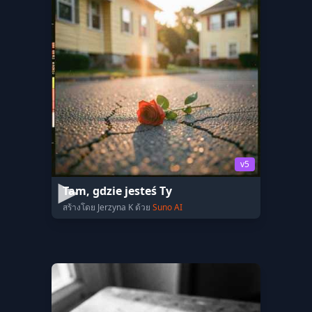
v5
Tam, gdzie jesteś Ty
สร้างโดย Jerzyna K ด้วย
Suno AI