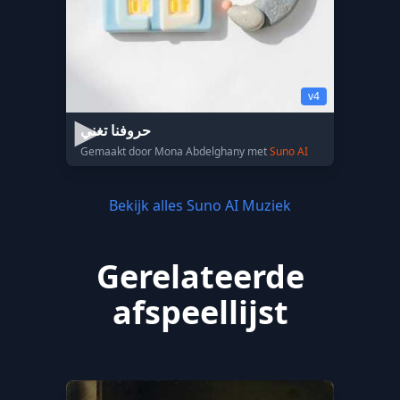
v4
حروفنا تغني
Gemaakt door Mona Abdelghany met
Suno AI
Bekijk alles Suno AI Muziek
Gerelateerde
afspeellijst