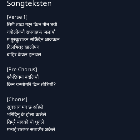
Songteksten
[Verse 1]
तिमी टाढा गएर किन मौन भयौ
नबोलीकनै सपनाहरू जलायौ
म मुस्कुराउन सकिँदैन आजकल
दिलभित्र खालीपन
बाहिर केवल हलचल
[Pre-Chorus]
एकैछिनमा बदलियौ
किन यस्तोगरि दिल तोडियौ?
[Chorus]
सुनसान मन छ अहिले
भरिदिनु के होला कसैले
तिम्रै यादको यो धुनले
मलाई रातभर सताउँछ अकेले