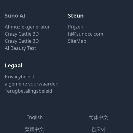
Suno AI
Steun
AI-muziekgenerator
Prijzen
Crazy Cattle 3D
hi@sunocc.com
Crazy Cattle 3D
SiteMap
AI Beauty Test
Legaal
Privacybeleid
algemene voorwaarden
Terugbetalingsbeleid
English
简体中文
繁體中文
한국어