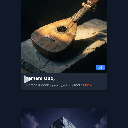
v4
Yemeni Oud,
Gemaakt door مصطفى السموم met
Suno AI