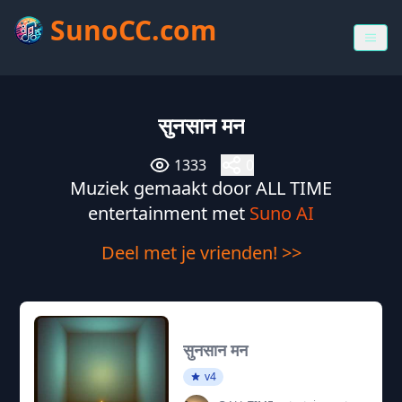
SunoCC.com
सुनसान मन
1333
0
Muziek gemaakt door ALL TIME
entertainment met
Suno AI
Deel met je vrienden! >>
सुनसान मन
v4