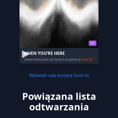
v5
WHEN YOU’RE HERE
Utworzone przez: Jerzyna K za pomocą
Suno AI
Wyświetl całą muzykę Suno AI
Powiązana lista
odtwarzania