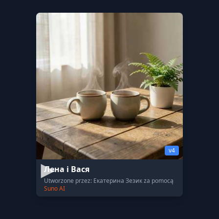
v4
Лена і Вася
Utworzone przez: Екатерина Зезик za pomocą
Suno AI