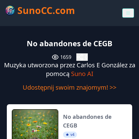
SunoCC.com
No abandones de CEGB
1659
0
Muzyka utworzona przez Carlos E González za
pomocą
Suno AI
Udostępnij swoim znajomym! >>
No abandones de
CEGB
v4