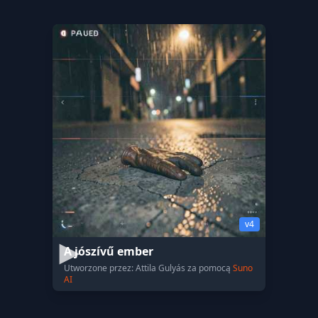
v4
A jószívű ember
Utworzone przez: Attila Gulyás za pomocą
Suno
AI