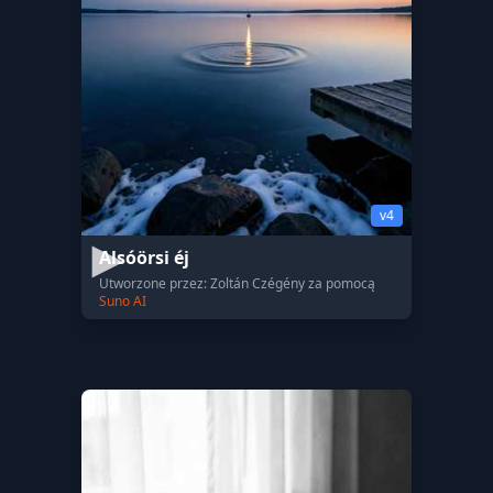
v4
Alsóörsi éj
Utworzone przez: Zoltán Czégény za pomocą
Suno AI