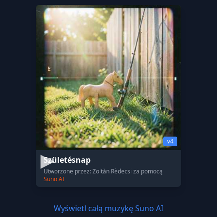
v4
Születésnap
Utworzone przez: Zoltàn Rèdecsi za pomocą
Suno AI
Wyświetl całą muzykę Suno AI