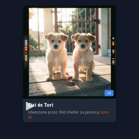
v4
Ciri és Tori
Utworzone przez: Rob Shelter za pomocą
Suno
AI