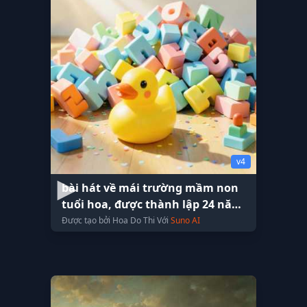
v4
bài hát về mái trường mầm non
tuổi hoa, được thành lập 24 năm
với 59 con người
Được tạo bởi Hoa Do Thi Với
Suno AI