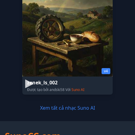
v4
zenek_ls_002
Được tạo bởi andski58 Với
Suno AI
Xem tất cả nhạc Suno AI