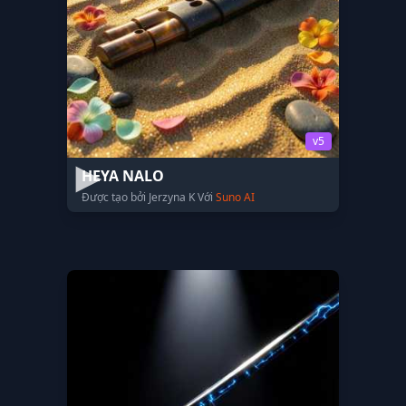
v5
HEYA NALO
Được tạo bởi Jerzyna K Với
Suno AI