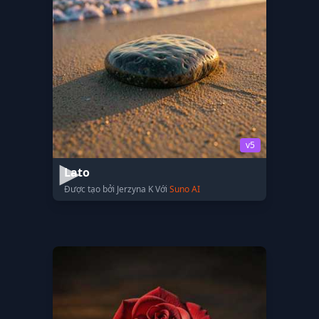
v5
Lato
Được tạo bởi Jerzyna K Với
Suno AI