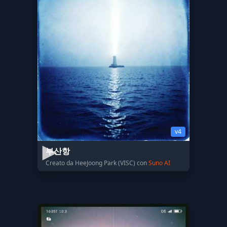
v4
부산항
Creato da HeeJoong Park (VISC) con
Suno AI