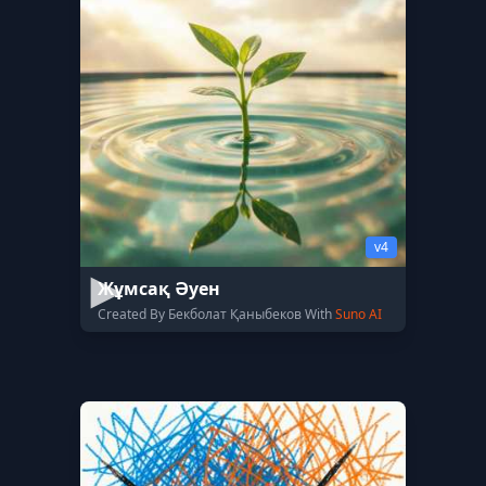
v4
Жұмсақ Әуен
Created By Бекболат Қаныбеков With
Suno AI