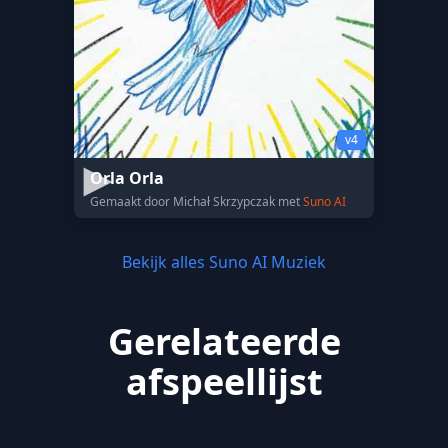
v4
Orla Orla
Gemaakt door Michał Skrzypczak met
Suno AI
Bekijk alles Suno AI Muziek
Gerelateerde
afspeellijst