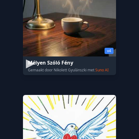
v4
Mélyen Szóló Fény
Gemaakt door Nikolett Gyulánszki met
Suno AI