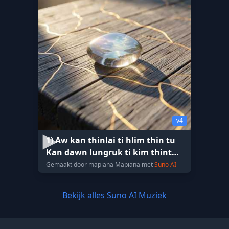
v4
1) Aw kan thinlai ti hlim thin tu
Kan dawn lungruk ti kim thintu
Mawiten par a
Gemaakt door mapiana Mapiana met
Suno AI
Bekijk alles Suno AI Muziek