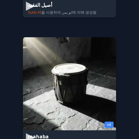
أصيل الفقيه
Suno AI
을 사용하여 ابو يمن에 의해 생성됨
v4
mahaba