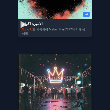
v4
الاميره اكرام
Suno AI
을 사용하여 Maher Mari7777에 의해 생
성됨