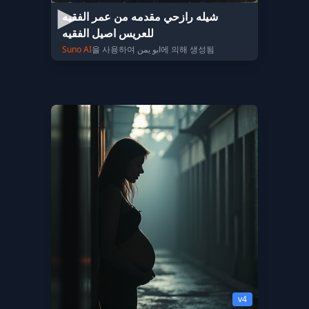
شيله رازحي مقدمه من عمر الفقيه
للعريس اصيل الفقيه
Suno AI
을 사용하여 ابو يمن에 의해 생성됨
v4