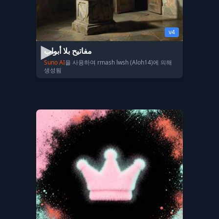
v4
مفاتيح بلا أبواب
Suno AI
을 사용하여 rmash lwsh (Aloh14)에 의해
생성됨