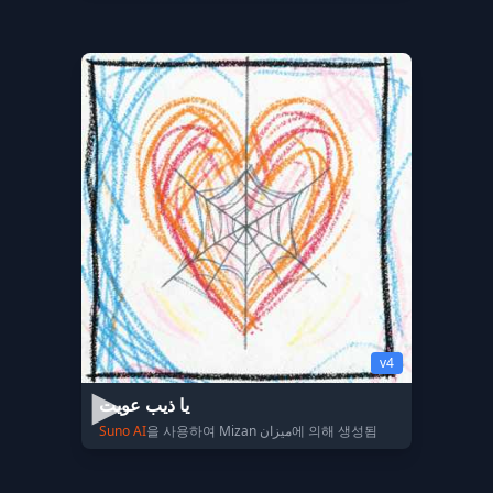
v4
يا ذيب عويت
Suno AI
을 사용하여 Mizan ميزان에 의해 생성됨