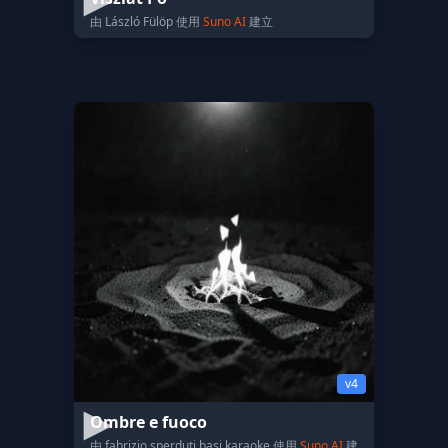
由 László Fülöp 使用
Suno AI
建立
v4
Ombre e fuoco
由 fabrizio sperduti basi karaoke 使用
Suno AI
建