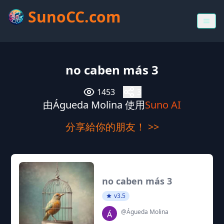
SunoCC.com
no caben más 3
1453
3
由Águeda Molina 使用
Suno AI
分享給你的朋友！ >>
no caben más 3
v3.5
@Águeda Molina