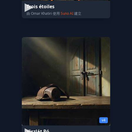
Trois étoiles
由 Omar Khatiri 使用
Suno AI
建立
v4
Viszlát Pó