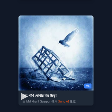
v4
দেহ-পাখি কোথায় যায় উড়ে!
由 Md Khalil Gazipur 使用
Suno AI
建立