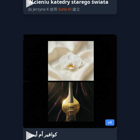
W cieniu katedry starego świata
由 Jerzyna K 使用
Suno AI
建立
v4
كوافير أم أيمن