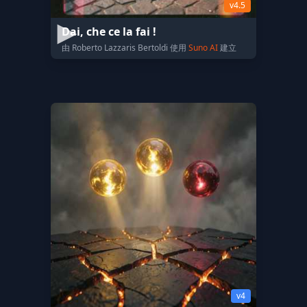
v4.5
Dai, che ce la fai !
由 Roberto Lazzaris Bertoldi 使用
Suno AI
建立
v4