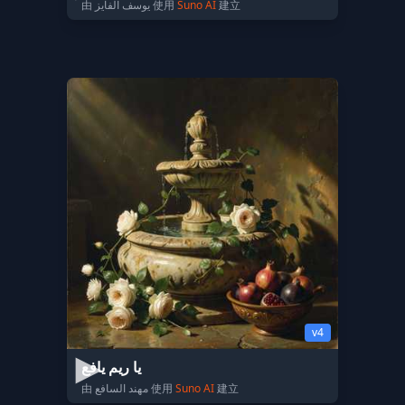
由 يوسف الفايز 使用
Suno AI
建立
v4
يا ريم يافع
由 مهند السافع 使用
Suno AI
建立