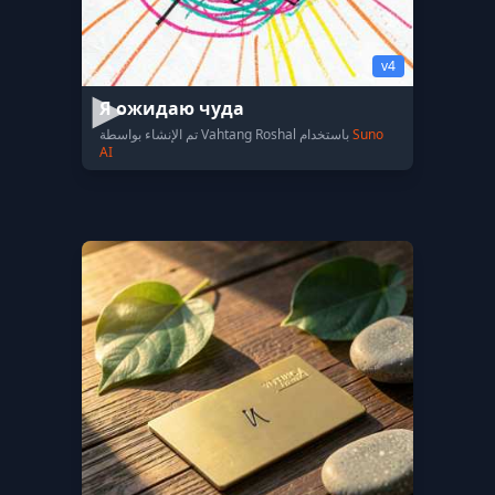
v4
Я ожидаю чуда
Suno
تم الإنشاء بواسطة Vahtang Roshal باستخدام
AI