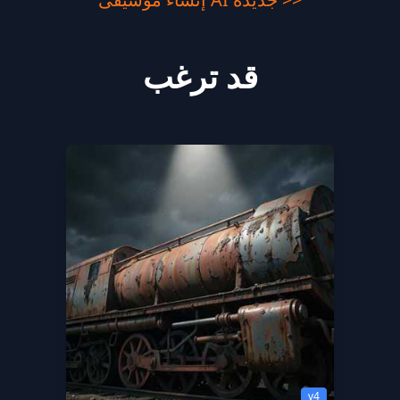
قد ترغب
v4