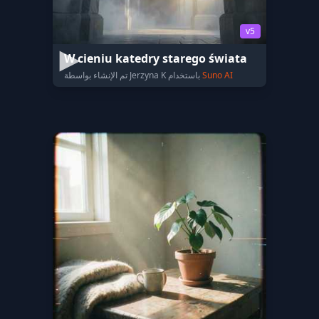
v5
W cieniu katedry starego świata
Suno AI
تم الإنشاء بواسطة Jerzyna K باستخدام