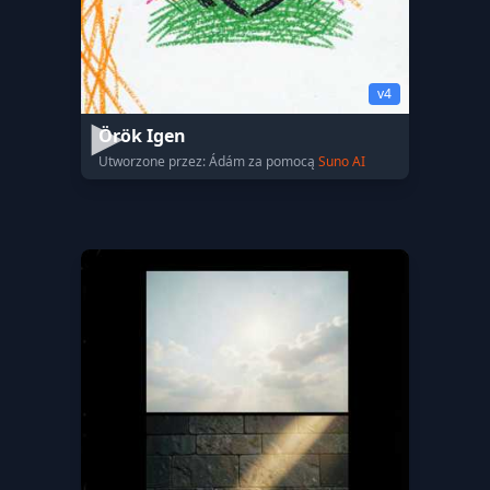
v4
Örök Igen
Utworzone przez: Ádám za pomocą
Suno AI