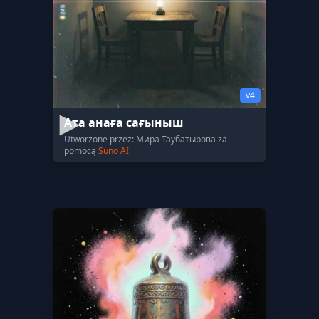
v4
Ата анаға сағыныш
Utworzone przez: Мира Таубатырова za
pomocą
Suno AI