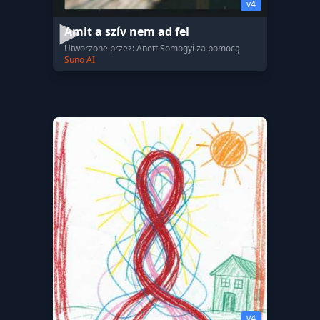
v4
Amit a szív nem ad fel
Utworzone przez: Anett Somogyi za pomocą
Suno AI
v4