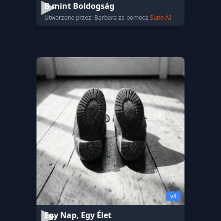
B mint Boldogság
Utworzone przez: Barbara za pomocą
Suno AI
v4
Egy Nap, Egy Élet