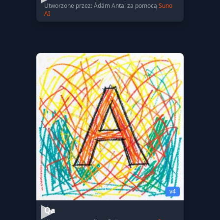
Utworzone przez: Ádám Antal za pomocą
Suno
AI
v4
Qa