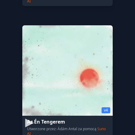
AI
v4
Az Én Tengerem
Utworzone przez: Ádám Antal za pomocą
Suno
AI