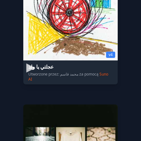
v4
عجلتي يا ولد
Utworzone przez: محمد قاسم za pomocą
Suno
AI