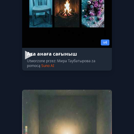
v4
Ата анаға сағыныш
Utworzone przez: Мира Таубатырова za
pomocą
Suno AI