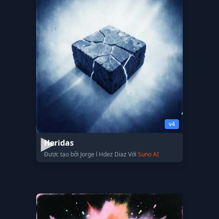
v4
Heridas
Được tạo bởi Jorge l Hdez Diaz Với
Suno AI