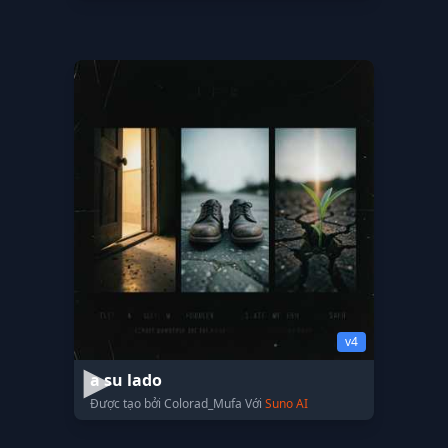
v4
a su lado
Được tạo bởi Colorad_Mufa Với
Suno AI