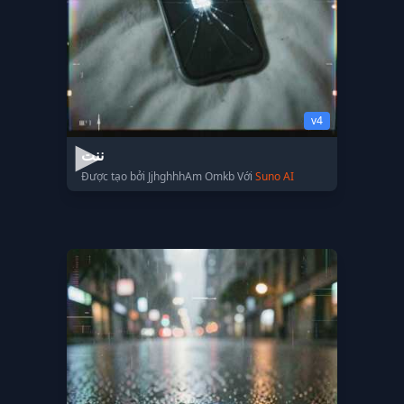
v4
ننت
Được tạo bởi JjhghhhAm Omkb Với
Suno AI