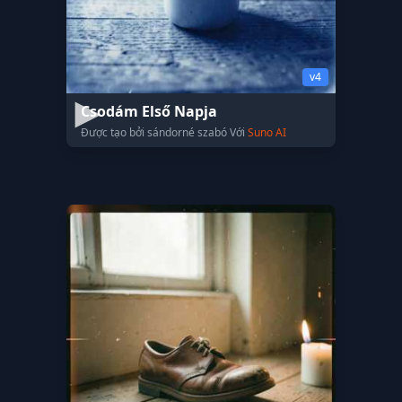
v4
Csodám Első Napja
Được tạo bởi sándorné szabó Với
Suno AI