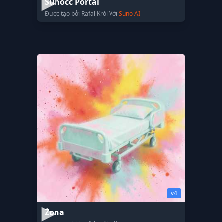
Sunocc Portal
Được tạo bởi Rafał Król Với
Suno AI
v4
Żona