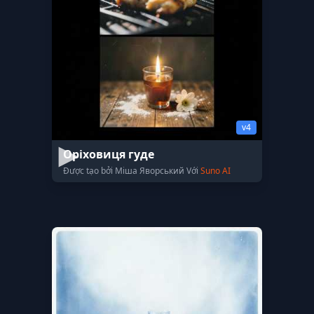
v4
Оріховиця гуде
Được tạo bởi Міша Яворський Với
Suno AI