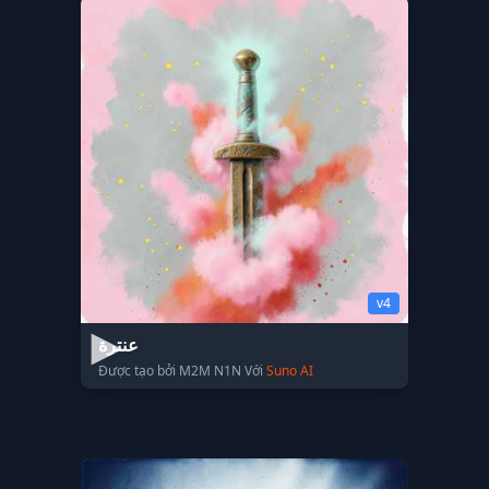
v4
عنترة
Được tạo bởi M2M N1N Với
Suno AI