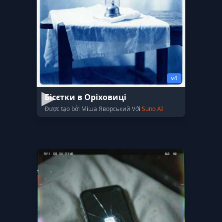
v4
Бісєтки в Оріховиці
Được tạo bởi Міша Яворський Với
Suno AI