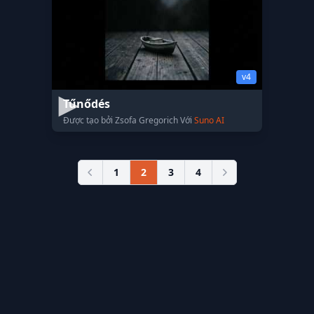
v4
Tűnődés
Được tạo bởi Zsofa Gregorich Với
Suno AI
1
2
3
4