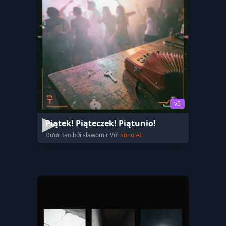
v5
Piątek! Piąteczek! Piątunio!
Được tạo bởi slawomir Với
Suno AI