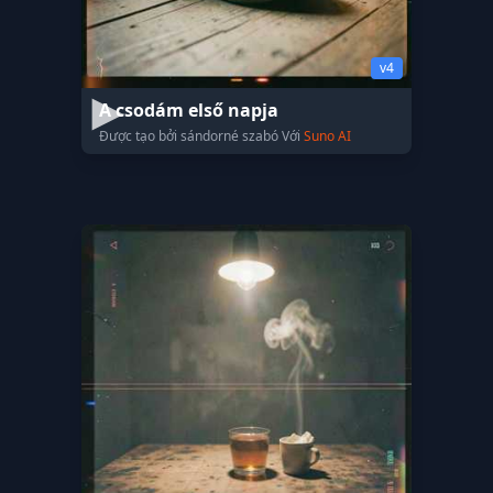
v4
A csodám első napja
Được tạo bởi sándorné szabó Với
Suno AI