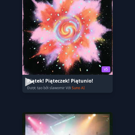
v5
Piątek! Piąteczek! Piątunio!
Được tạo bởi slawomir Với
Suno AI