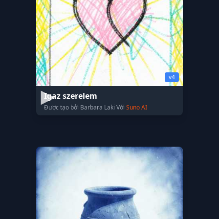
v4
Igaz szerelem
Được tạo bởi Barbara Laki Với
Suno AI