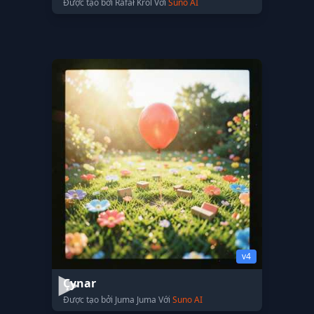
Được tạo bởi Rafał Król Với
Suno AI
v4
Çynar
Được tạo bởi Juma Juma Với
Suno AI