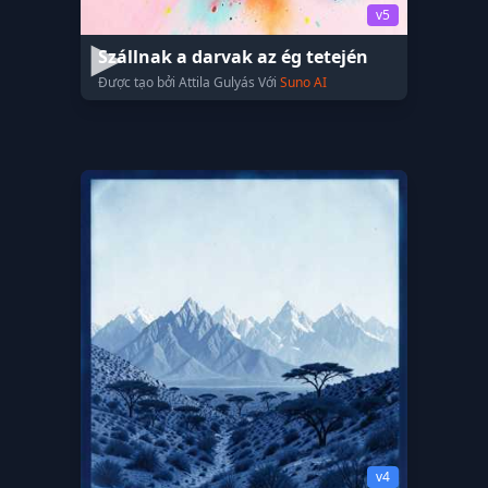
v5
Szállnak a darvak az ég tetején
Được tạo bởi Attila Gulyás Với
Suno AI
v4