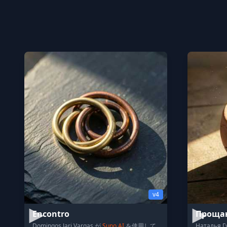
v4
Encontro
Проща
Domingos Jari Vargas が
Suno AI
を使用して
Наталья Г