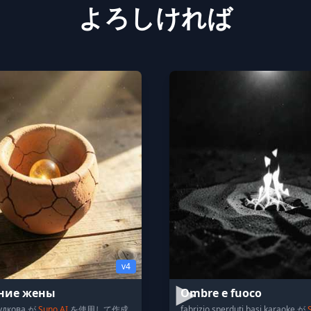
よろしければ
v4
ние жены
Ombre e fuoco
удкова が
Suno AI
を使用して作成
fabrizio sperduti basi karaoke が