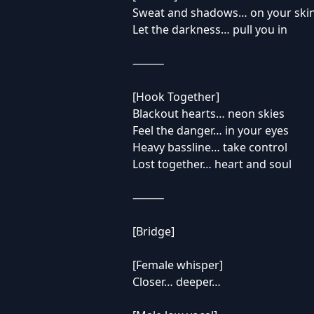
Sweat and shadows… on your ski
Let the darkness… pull you in
⸻
[Hook Together]
Blackout hearts… neon skies
Feel the danger… in your eyes
Heavy bassline… take control
Lost together… heart and soul
⸻
[Bridge]
[Female whisper]
Closer… deeper…