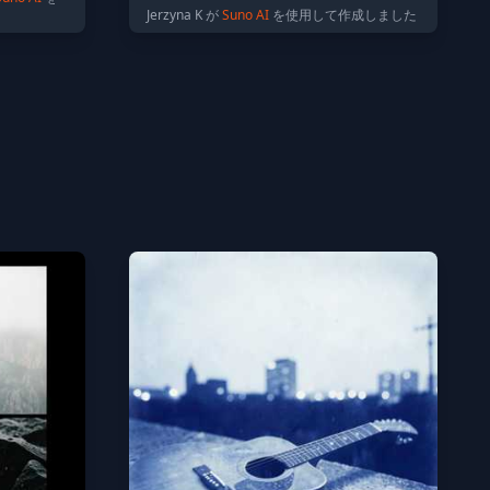
Jerzyna K が
Suno AI
を使用して作成しました