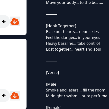
Move your body… to the beat…
⸻
[Hook Together]
Blackout hearts… neon skies
Feel the danger… in your eyes
Heavy bassline… take control
Lost together… heart and soul
⸻
[Verse]
[Male]
Smoke and lasers… fill the room
Midnight rhythm… pure perfume
[Female]