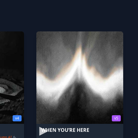
v4
v5
WHEN YOU’RE HERE
Suno AI
を