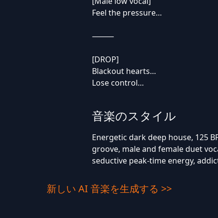
[Male low vocal]
Feel the pressure…
⸻
[DROP]
Blackout hearts…
Lose control…
音楽のスタイル
Energetic dark deep house, 125 BP
groove, male and female duet voc
seductive peak-time energy, addic
新しい AI 音楽を生成する >>