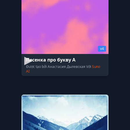
v4
Песенка про букву А
Được tạo bởi Анастасия Дылевская Với
Suno
AI