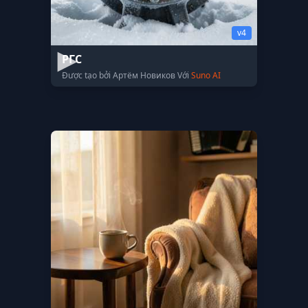
v4
РГС
Được tạo bởi Артём Новиков Với
Suno AI