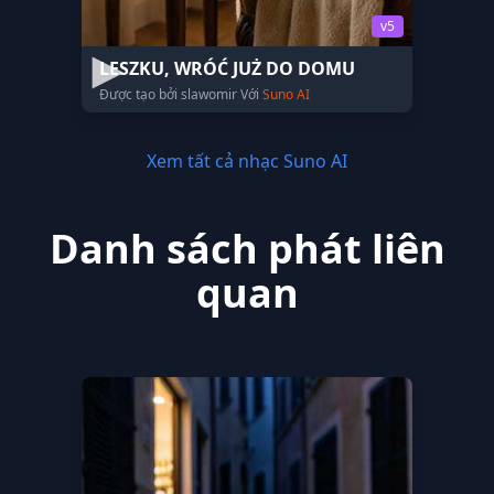
v5
LESZKU, WRÓĆ JUŻ DO DOMU
Được tạo bởi slawomir Với
Suno AI
Xem tất cả nhạc Suno AI
Danh sách phát liên
quan