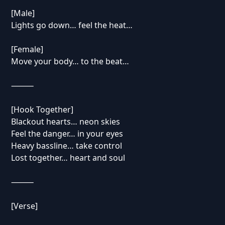
[Male]
Lights go down… feel the heat…
[Female]
Move your body… to the beat…
⸻
[Hook Together]
Blackout hearts… neon skies
Feel the danger… in your eyes
Heavy bassline… take control
Lost together… heart and soul
⸻
[Verse]