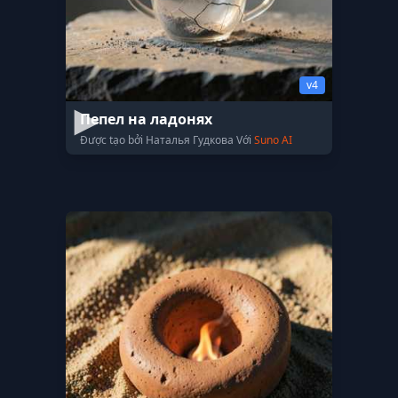
v4
Пепел на ладонях
Được tạo bởi Наталья Гудкова Với
Suno AI