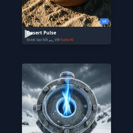
v4
Desert Pulse
Được tạo bởi ريم Với
Suno AI