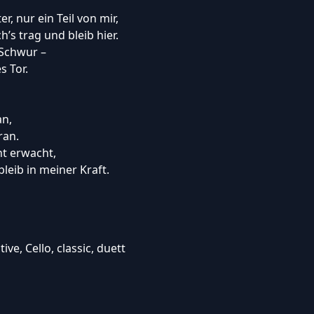
r, nur ein Teil von mir,
h’s trag und bleib hier.
 Schwur –
s Tor.
an,
ran.
ht erwacht,
bleib in meiner Kraft.
ve, Cello, classic, duett