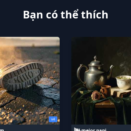
Bạn có thể thích
v4
am
El mejor papi