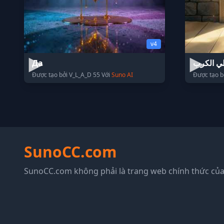
v4
Да
ي الكرب
Được tạo bởi V_L_A_D 55 Với
Suno AI
SunoCC.com
SunoCC.com không phải là trang web chính thức của