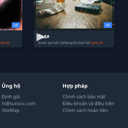
v4
v4
Тода
uno AI
Được tạo bởi Vahtang Roshal Với
Suno AI
Ủng hộ
Hợp pháp
Định giá
Chính sách bảo mật
hi@sunocc.com
Điều khoản và điều kiện
SiteMap
Chính sách hoàn tiền