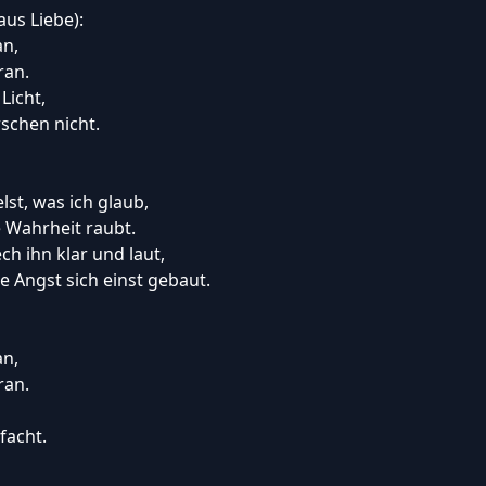
aus Liebe):
an,
ran.
Licht,
rschen nicht.
lst, was ich glaub,
e Wahrheit raubt.
h ihn klar und laut,
e Angst sich einst gebaut.
an,
ran.
facht.