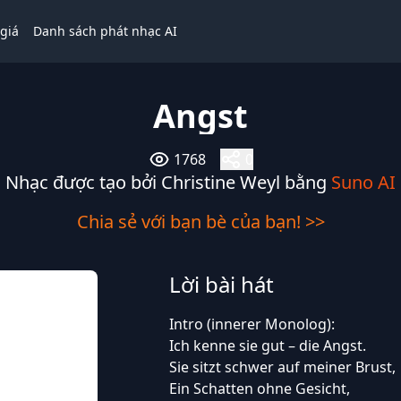
giá
Danh sách phát nhạc AI
Angst
1768
0
Nhạc được tạo bởi Christine Weyl bằng
Suno AI
Chia sẻ với bạn bè của bạn! >>
Lời bài hát
Intro (innerer Monolog):
Ich kenne sie gut – die Angst.
Sie sitzt schwer auf meiner Brust,
Ein Schatten ohne Gesicht,