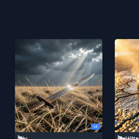
v4
Siu
Felállt