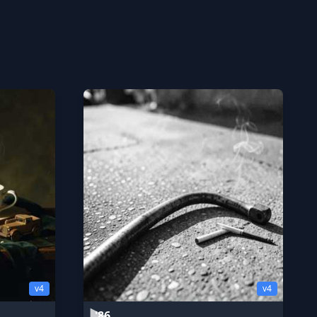
v4
v4
'86