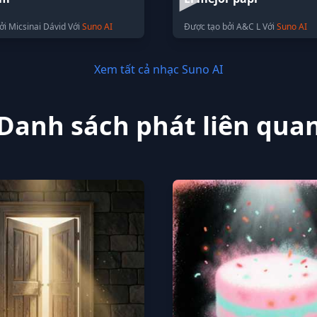
ởi Micsinai Dávid Với
Suno AI
Được tạo bởi A&C L Với
Suno AI
Xem tất cả nhạc Suno AI
Danh sách phát liên qua