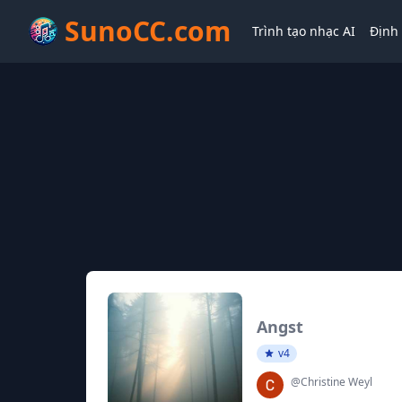
SunoCC.com
Trình tạo nhạc AI
Định 
Angst
v4
@Christine Weyl