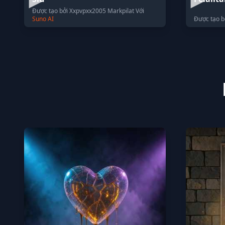
Được tạo bởi Xxpvpxx2005 Markpilat Với
Suno AI
Được tạo b