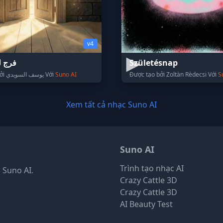
v4
فرج ل
Születésnap
Được tạo bởi يوسف السويدي Với
Suno AI
Được tạo bởi Zoltàn Rèdecsi Với
S
Xem tất cả nhạc Suno AI
Suno AI
Trình tạo nhạc AI
 Suno AI.
Crazy Cattle 3D
Crazy Cattle 3D
AI Beauty Test