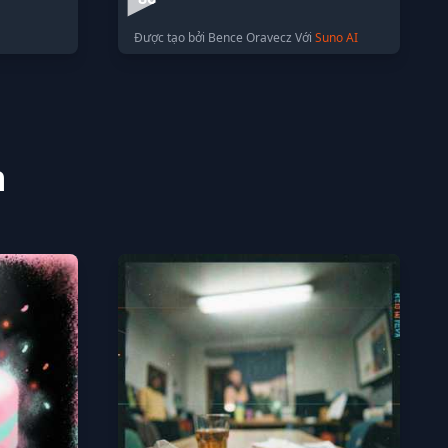
Được tạo bởi Bence Oravecz Với
Suno AI
n