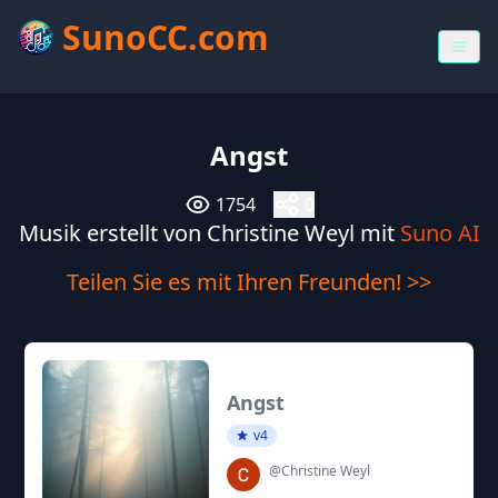
SunoCC.com
Angst
1754
0
Musik erstellt von Christine Weyl mit
Suno AI
Teilen Sie es mit Ihren Freunden! >>
Angst
v4
@Christine Weyl