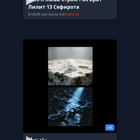
Лилит 13 Сефирота
Erstellt von Анна mit
Suno AI
v4
وعد نصار