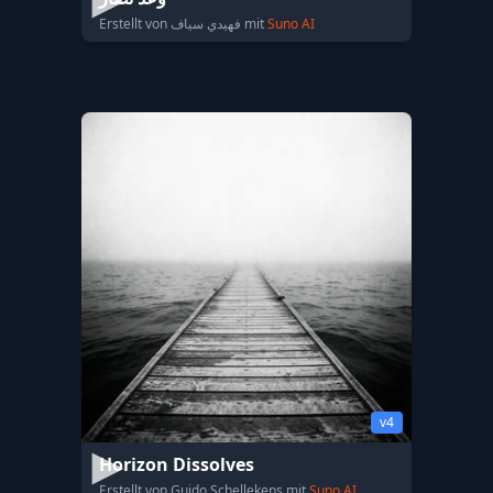
Erstellt von فهيدي سياف mit
Suno AI
v4
Horizon Dissolves
Erstellt von Guido Schellekens mit
Suno AI