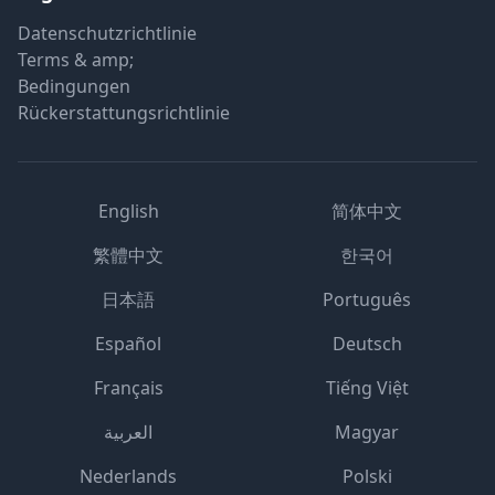
Datenschutzrichtlinie
Terms & amp;
Bedingungen
Rückerstattungsrichtlinie
English
简体中文
繁體中文
한국어
日本語
Português
Español
Deutsch
Français
Tiếng Việt
العربية
Magyar
Nederlands
Polski