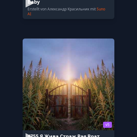
Baby
Erstellt von Александр Красильник mit
Suno
AI
v5
4755 Я Жива Страж Рая Врат