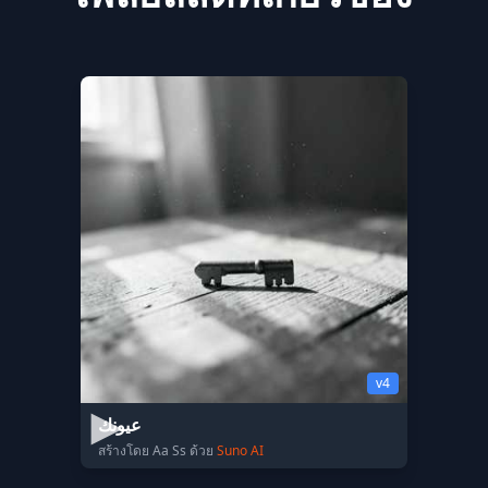
v4
عيونك
สร้างโดย Aa Ss ด้วย
Suno AI