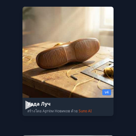
v4
Узда Луч
สร้างโดย Артём Новиков ด้วย
Suno AI