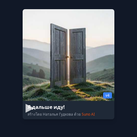
v4
Я дальше иду!
สร้างโดย Наталья Гудкова ด้วย
Suno AI