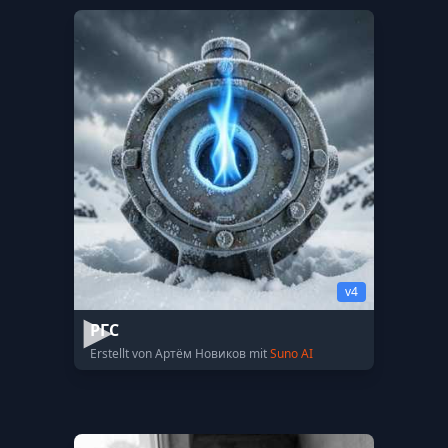
v4
РГС
Erstellt von Артём Новиков mit
Suno AI