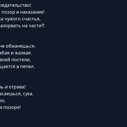
предательство!
 позор и наказание!
а чужого счастья,
азорвать на части?!
 не обманешься.
бая и жалкая.
воей постели,
щается в пепел.
ль и отрава!
асаешься, сука.
но,
и позоре!