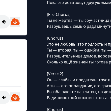
Пока его дети зовут другую «мам
[Pre-Chorus]
Ты не жертва — ты соучастница 
Разрушаешь семью ради минутн
[Chorus]
Это не любовь, это подлость и 
Ты — вторая, ты — ошибка, ты —
Разрушительница домов, воровк
Сколько ещё жизней ты готова р
[Verse 2]
Он — слабак и предатель, трус 
А ты — его оправдание, его гря
Вы оба плюёте на клятвы, на дет
Ради животной похоти готовы сж
[Chorus]