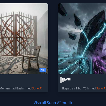
v4
Tavill
 Mohammad Bashir med
Suno AI
Skapad av Tibor Tóth med
Suno A
Visa all Suno AI musik