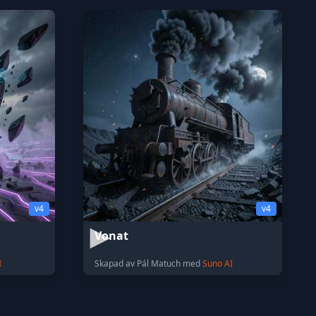
v4
v4
Vonat
I
Skapad av Pál Matuch med
Suno AI