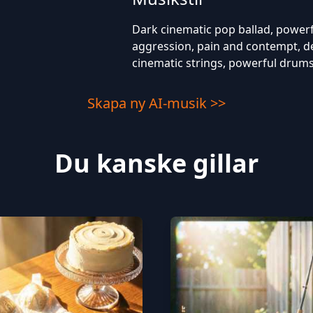
Dark cinematic pop ballad, powerf
aggression, pain and contempt, de
cinematic strings, powerful drum
Skapa ny AI-musik >>
Du kanske gillar