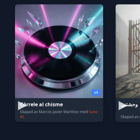
v4
Córrele al chisme
وحشتني
Skapad av Marcos Javier Martínez med
Suno
AI
Skapad av