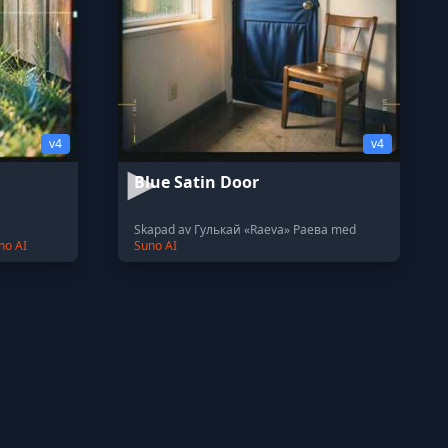
v4
v4
Blue Satin Door
Skapad av Гулькай «Raeva» Раева med
no AI
Suno AI