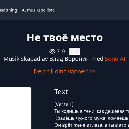
ssättning
AI musikspellista
Не твоё место
710
0
Musik skapad av Влад Воронин med
Suno AI
Dela till dina vänner! >>
Text
[Verse 1]
Ты ходишь в тени, как дешёвая т
Крадёшь чужого мужа, ломаешь 
Он врёт жене в глаза, а ты в это