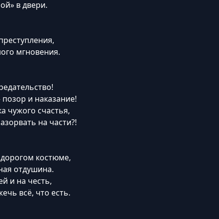
ой» в двери.
преступления,
ого мгновения.
предательство!
 позор и наказание!
а чужого счастья,
азорвать на части?!
в дорогом костюме,
зная отдушина.
ей и на честь,
ечь всё, что есть.