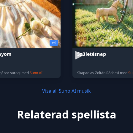
v4
nyom
Születésnap
 gábor surogi med
Suno AI
Skapad av Zoltàn Rèdecsi med
Su
Visa all Suno AI musik
Relaterad spellista