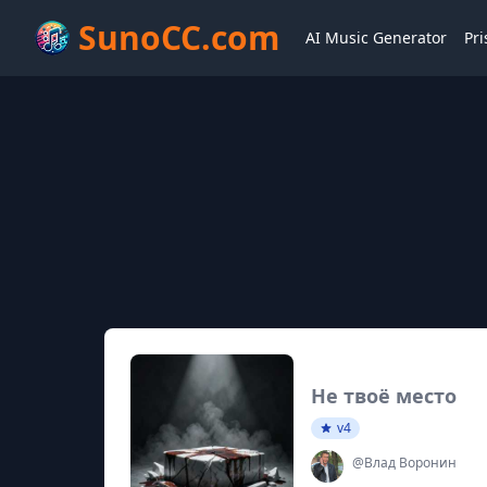
SunoCC.com
AI Music Generator
Pri
Не твоё место
v4
@Влад Воронин