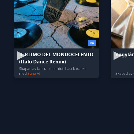
v4
IL RITMO DEL MONDOCELENTO
nagylá
(Italo Dance Remix)
Skapad av fabrizio sperduti basi karaoke
med
Suno AI
Skapad av