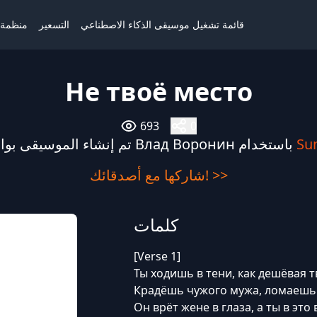
قائمة تشغيل موسيقى الذكاء الاصطناعي
التسعير
منظمة ا
Не твоё место
693
0
Su
تم إنشاء الموسيقى بواسطة Влад Воронин باستخدام
شاركها مع أصدقائك! >>
كلمات
[Verse 1]
Ты ходишь в тени, как дешёвая т
Крадёшь чужого мужа, ломаешь 
Он врёт жене в глаза, а ты в это