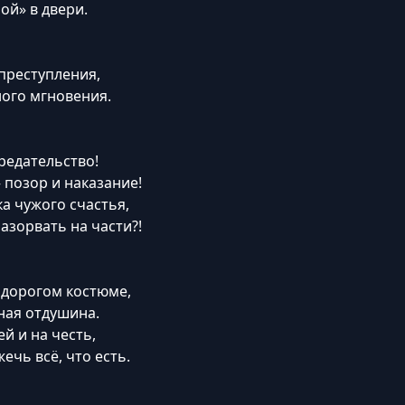
ой» в двери.
преступления,
ого мгновения.
предательство!
 позор и наказание!
а чужого счастья,
азорвать на части?!
в дорогом костюме,
зная отдушина.
ей и на честь,
ечь всё, что есть.