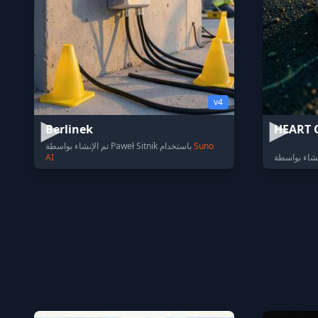
v4
Berlinek
HEART 
Suno
تم الإنشاء بواسطة Paweł Sitnik باستخدام
AI