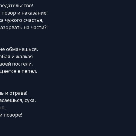
предательство!
 позор и наказание!
а чужого счастья,
азорвать на части?!
 не обманешься.
бая и жалкая.
воей постели,
щается в пепел.
ль и отрава!
асаешься, сука.
но,
и позоре!