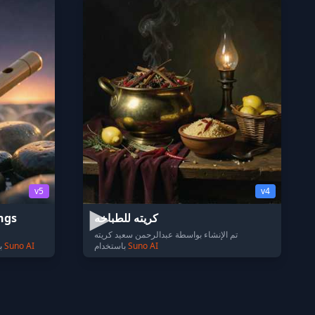
v5
v4
كريته للطباخه
ings
تم الإنشاء بواسطة عبدالرحمن سعيد كريته
Suno AI
باستخدام
Suno AI
تم الإنشاء بواسطة Jerzyna K باستخدام