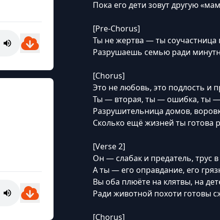
Пока его дети зовут другую «мам
[Pre-Chorus]
Ты не жертва — ты соучастница 
Разрушаешь семью ради минутн
[Chorus]
Это не любовь, это подлость и 
Ты — вторая, ты — ошибка, ты —
Разрушительница домов, воровк
Сколько ещё жизней ты готова р
[Verse 2]
Он — слабак и предатель, трус 
А ты — его оправдание, его гря
Вы оба плюёте на клятвы, на дет
Ради животной похоти готовы сж
[Chorus]