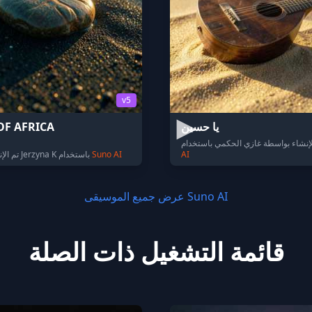
v5
يا حسين
OF AFRICA
AI
Suno AI
تم الإنشاء بواسطة Jerzyna K باستخدام
عرض جميع الموسيقى Suno AI
قائمة التشغيل ذات الصلة