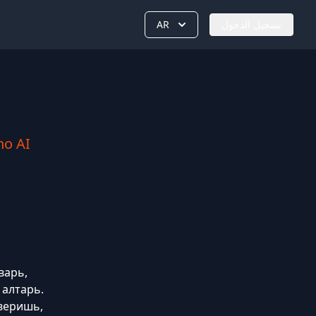
تسجيل الدخول
AR
no AI
варь,
алтарь.
 веришь,