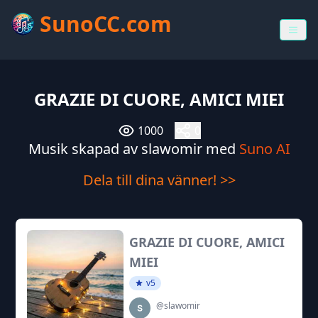
SunoCC.com
GRAZIE DI CUORE, AMICI MIEI
1000
0
Musik skapad av slawomir med
Suno AI
Dela till dina vänner! >>
GRAZIE DI CUORE, AMICI
MIEI
v5
@slawomir