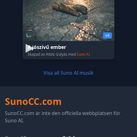
v4
A jószívű ember
Skapad av Attila Gulyás med
Suno AI
Visa all Suno AI musik
SunoCC.com
SunoCC.com är inte den officiella webbplatsen för
Suno AI.