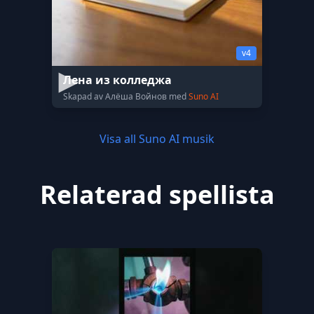
v4
Лена из колледжа
Skapad av Алёша Войнов med
Suno AI
Visa all Suno AI musik
Relaterad spellista