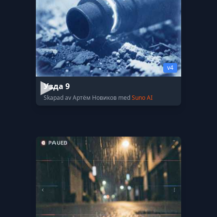
v4
Узда 9
Skapad av Артём Новиков med
Suno AI