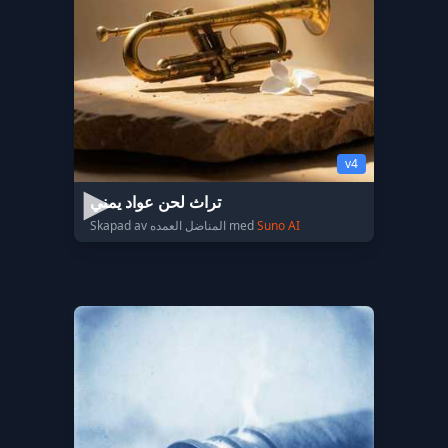
v4
تراث لحن عواد يمني
Skapad av المناضل العمده med
Suno AI