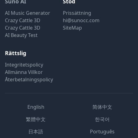
Suno AI
Stöd
AI Music Generator
Prissättning
Crazy Cattle 3D
hi@sunocc.com
Crazy Cattle 3D
SiteMap
AI Beauty Test
Rättslig
Integritetspolicy
Allmänna Villkor
Återbetalningspolicy
English
简体中文
繁體中文
한국어
日本語
Português