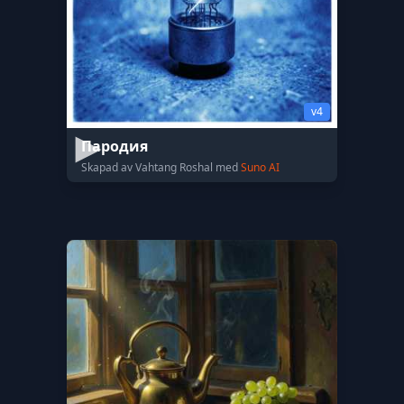
v4
Пародия
Skapad av Vahtang Roshal med
Suno AI