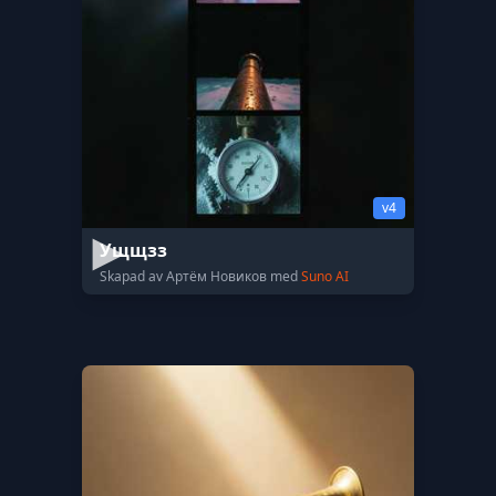
v4
Ущщзз
Skapad av Артём Новиков med
Suno AI