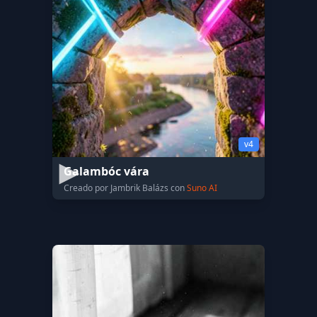
v4
Galambóc vára
Creado por Jambrik Balázs con
Suno AI