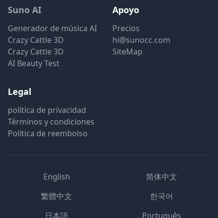
Suno AI
Apoyo
Generador de música AI
Precios
Crazy Cattle 3D
hi@sunocc.com
Crazy Cattle 3D
SiteMap
AI Beauty Test
Legal
política de privacidad
Términos y condiciones
Política de reembolso
English
简体中文
繁體中文
한국어
日本語
Português