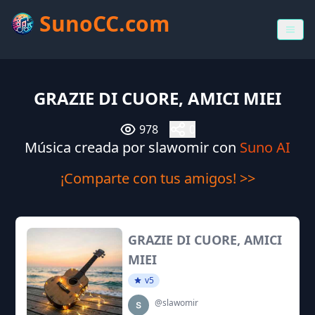
SunoCC.com
GRAZIE DI CUORE, AMICI MIEI
978
0
Música creada por slawomir con
Suno AI
¡Comparte con tus amigos! >>
GRAZIE DI CUORE, AMICI
MIEI
v5
@slawomir