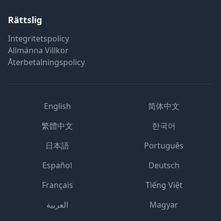
Rättslig
Integritetspolicy
Allmänna Villkor
Återbetalningspolicy
English
简体中文
繁體中文
한국어
日本語
Português
Español
Deutsch
Français
Tiếng Việt
العربية
Magyar