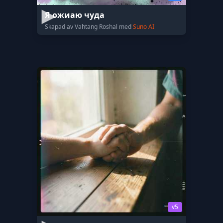
Я ожиаю чуда
Skapad av Vahtang Roshal med
Suno AI
v5