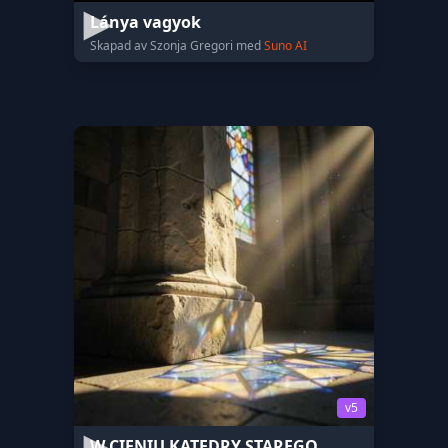
Lánya vagyok
Skapad av Szonja Gregori med
Suno AI
v5
W CIENIU KATEDRY STAREGO