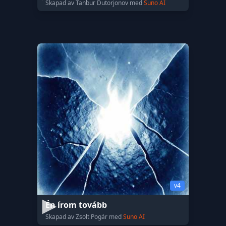
Skapad av Tanbur Dutorjonov med
Suno AI
v4
Én írom tovább
Skapad av Zsolt Pogár med
Suno AI