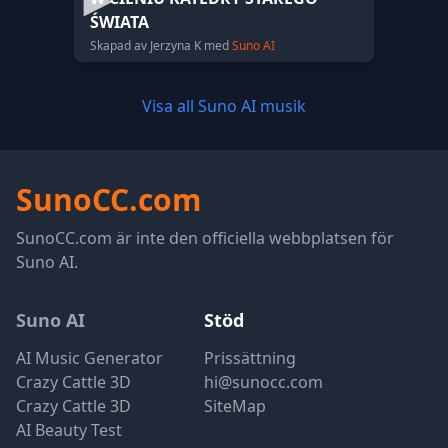
ŚWIATA
Skapad av Jerzyna K med
Suno AI
Visa all Suno AI musik
SunoCC.com
SunoCC.com är inte den officiella webbplatsen för
Suno AI.
Suno AI
Stöd
AI Music Generator
Prissättning
Crazy Cattle 3D
hi@sunocc.com
Crazy Cattle 3D
SiteMap
AI Beauty Test