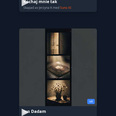
Kochaj mnie tak
Skapad av Jerzyna K med
Suno AI
v4
Jon Dadam