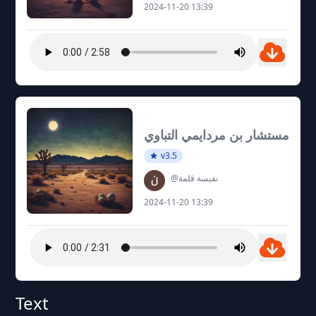
2024-11-20 13:39
مستشار بن مردايمي التباوي
v3.5
@نفيسة قلمة
2024-11-20 13:39
Text