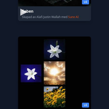
v4
Seben
Skapad av Alafi Justin Wallah med
Suno AI
v4