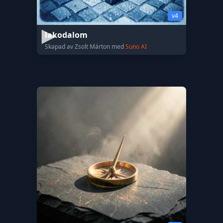
v4
lakodalom
Skapad av Zsolt Márton med
Suno AI