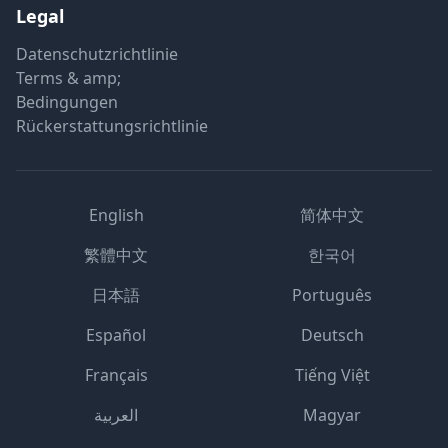
Legal
Datenschutzrichtlinie
Terms & amp;
Bedingungen
Rückerstattungsrichtlinie
English
简体中文
繁體中文
한국어
日本語
Português
Español
Deutsch
Français
Tiếng Việt
العربية
Magyar