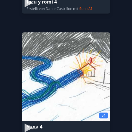
facu y romi 4
Erstellt von Dante Castrillon mit
Suno AI
v4
Узда 4