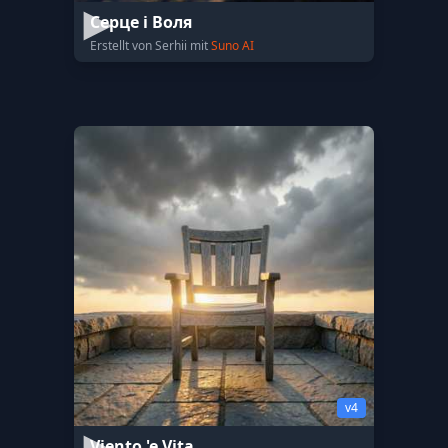
Серце і Воля
Erstellt von Serhii mit
Suno AI
v4
Viento 'e Vita