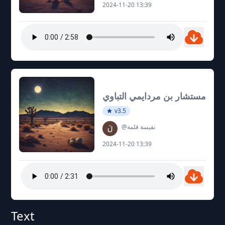
2024-11-20 13:39
مستشار بن مردايمي التباوي
v3.5
@نفيسة قلمة
2024-11-20 13:39
Text