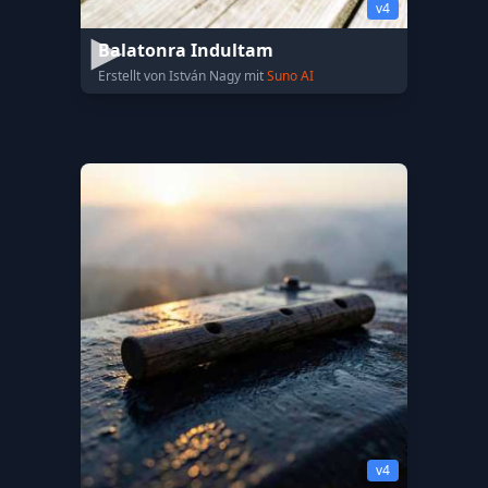
v4
Balatonra Indultam
Erstellt von István Nagy mit
Suno AI
v4