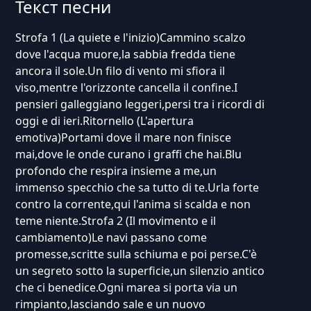
Текст песни
Strofa 1 (La quiete e l'inizio)Cammino scalzo
dove l'acqua muore,la sabbia fredda tiene
ancora il sole.Un filo di vento mi sfiora il
viso,mentre l'orizzonte cancella il confine.I
pensieri galleggiano leggeri,persi tra i ricordi di
oggi e di ieri.Ritornello (L'apertura
emotiva)Portami dove il mare non finisce
mai,dove le onde curano i graffi che hai.Blu
profondo che respira insieme a me,un
immenso specchio che sa tutto di te.Urla forte
contro la corrente,qui l'anima si scalda e non
teme niente.Strofa 2 (Il movimento e il
cambiamento)Le navi passano come
promesse,scritte sulla schiuma e poi perse.C'è
un segreto sotto la superficie,un silenzio antico
che ci benedice.Ogni marea si porta via un
rimpianto,lasciando sale e un nuovo