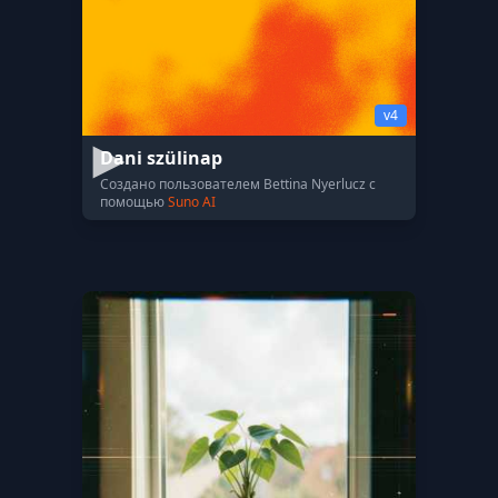
v4
Dani szülinap
Создано пользователем Bettina Nyerlucz с
помощью
Suno AI