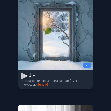
v4
مال من
Создано пользователем salman feizi с
помощью
Suno AI