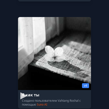
v4
Я как ты
Создано пользователем Vahtang Roshal с
помощью
Suno AI