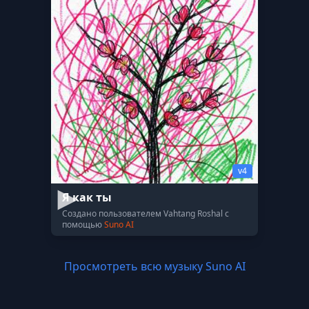
v4
Я как ты
Создано пользователем Vahtang Roshal с
помощью
Suno AI
Просмотреть всю музыку Suno AI